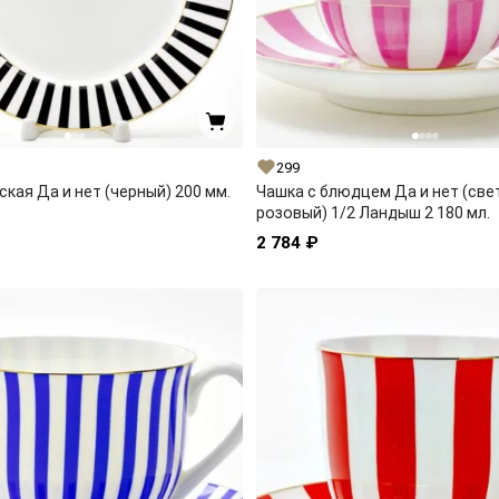
299
ская Да и нет (черный) 200 мм.
Чашка с блюдцем Да и нет (све
розовый) 1/2 Ландыш 2 180 мл.
2 784 ₽