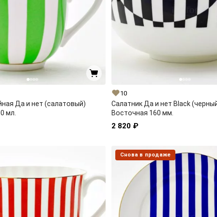
10
ная Да и нет (салатовый)
Салатник Да и нет Black (черны
0 мл.
Восточная 160 мм.
2 820 ₽
Снова в продаже