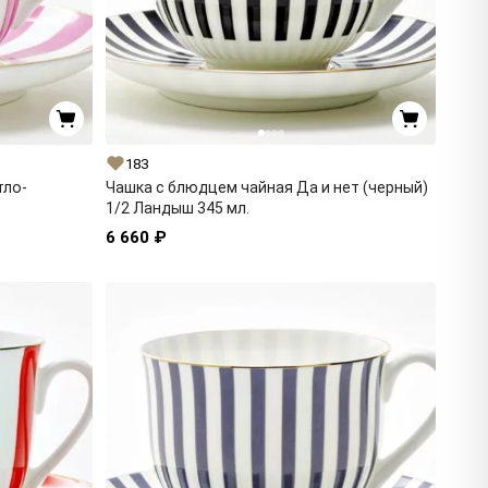
183
тло-
Чашка с блюдцем чайная Да и нет (черный)
1/2 Ландыш 345 мл.
6 660 ₽