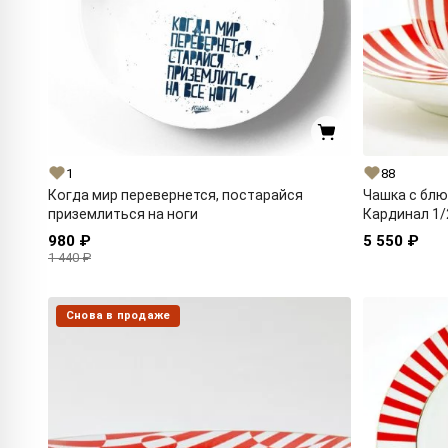
1
88
Когда мир перевернется, постарайся
Чашка с блю
приземлиться на ноги
Кардинал 1/
980 ₽
5 550 ₽
1 440 ₽
Снова в продаже