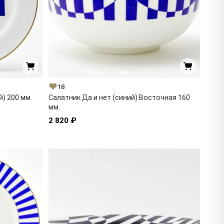
18
й) 200 мм.
Салатник Да и нет (синий) Восточная 160
мм.
2 820 ₽