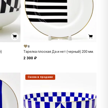
8
й)
Тарелка плоская Да и нет (черный) 200 мм.
2 300 ₽
Снова в продаже