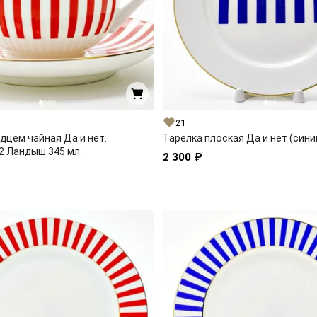
21
дцем чайная Да и нет.
Тарелка плоская Да и нет (сини
2 Ландыш 345 мл.
2 300 ₽