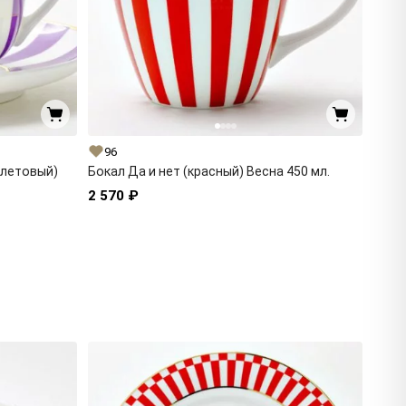
96
олетовый)
Бокал Да и нет (красный) Весна 450 мл.
2 570 ₽