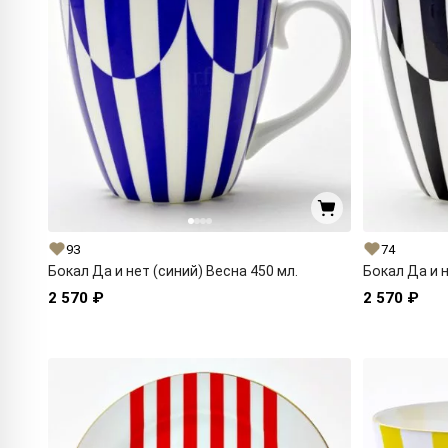
93
74
Бокал Да и нет (синий) Весна 450 мл.
Бокал Да и н
2 570 ₽
2 570 ₽