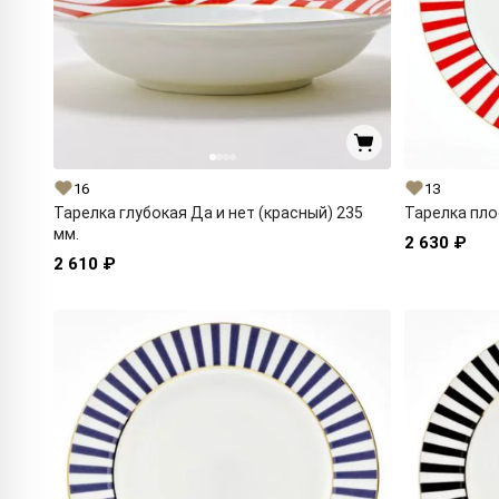
16
13
Тарелка глубокая Да и нет (красный) 235
Тарелка пло
мм.
2 630 ₽
2 610 ₽