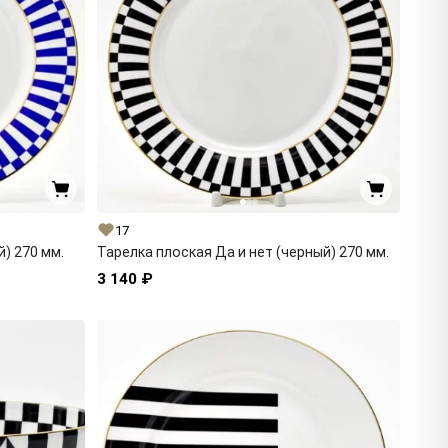
17
й) 270 мм.
Тарелка плоская Да и нет (черный) 270 мм.
3 140 ₽