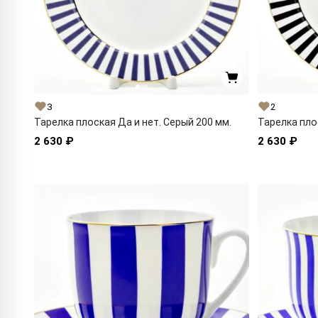
3
2
Тарелка плоская Да и нет. Серый 200 мм.
Тарелка пло
2 630 ₽
2 630 ₽