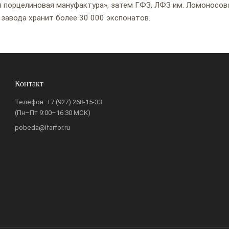
я порцелиновая мануфактура», затем ГФЗ, ЛФЗ им. Ломоносов
 завода хранит более 30 000 экспонатов.
Контакт
Телефон:
+7 (927) 268-15-33
(Пн–Пт 9:00–16:30 МСК)
pobeda@ifarfor.ru