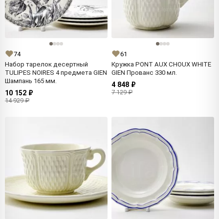
74
61
Набор тарелок десертный
Кружка PONT AUX CHOUX WHITE
TULIPES NOIRES 4 предмета GIEN
GIEN Прованс 330 мл.
Шампань 165 мм.
4 848 ₽
7 129 ₽
10 152 ₽
14 929 ₽