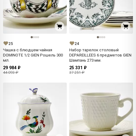
25
24
Чашка с блюдцем чайная
Набор тарелок столовый
DOMINOTE 1/2 GIEN Рошель 300
DEPAREILLEES 6 предметов GIEN
мл.
Шампань 273 мм.
29 984 ₽
25 331 ₽
44 093 ₽
37 251 ₽