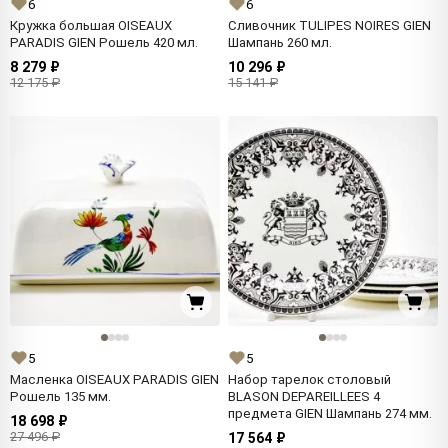
6
6
Кружка большая OISEAUX
Сливочник TULIPES NOIRES GIEN
PARADIS GIEN Рошель 420 мл.
Шампань 260 мл.
8 279 ₽
10 296 ₽
12 175 ₽
15 141 ₽
5
5
Масленка OISEAUX PARADIS GIEN
Набор тарелок столовый
Рошель 135 мм.
BLASON DEPAREILLEES 4
предмета GIEN Шампань 274 мм.
18 698 ₽
27 496 ₽
17 564 ₽