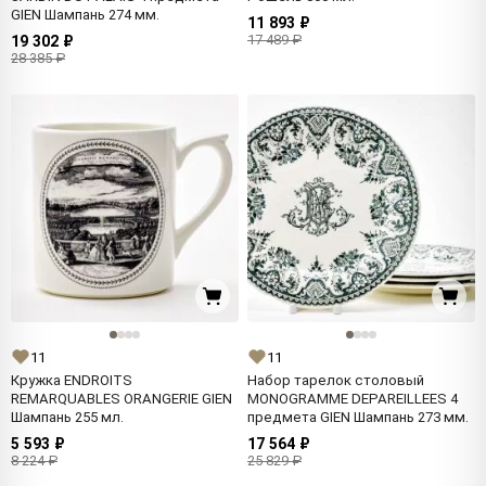
GIEN Шампань 274 мм.
11 893 ₽
17 489 ₽
19 302 ₽
28 385 ₽
11
11
Кружка ENDROITS
Набор тарелок столовый
REMARQUABLES ORANGERIE GIEN
MONOGRAMME DEPAREILLEES 4
Шампань 255 мл.
предмета GIEN Шампань 273 мм.
5 593 ₽
17 564 ₽
8 224 ₽
25 829 ₽