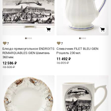
7
7
Блюдо прямоугольное ENDROITS
Сливочник FILET BLEU GIEN
REMARQUABLES GIEN Шампань
Рошель 230 мл.
360 мм.
11 492 ₽
16 899 ₽
12 586 ₽
18 508 ₽