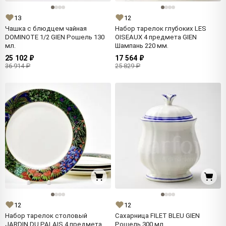
13
12
Чашка с блюдцем чайная
Набор тарелок глубоких LES
DOMINOTE 1/2 GIEN Рошель 130
OISEAUX 4 предмета GIEN
мл.
Шампань 220 мм.
25 102 ₽
17 564 ₽
36 914 ₽
25 829 ₽
12
12
Набор тарелок столовый
Сахарница FILET BLEU GIEN
JARDIN DU PALAIS 4 предмета
Рошель 300 мл.