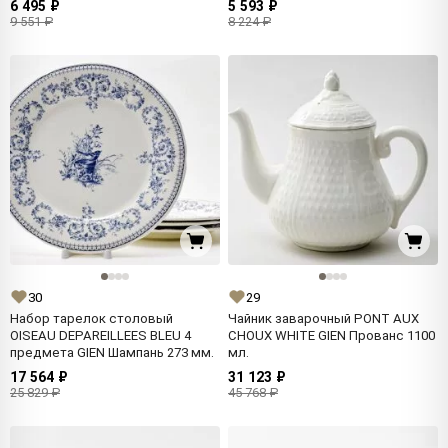
6 495 ₽
5 593 ₽
9 551 ₽
8 224 ₽
30
29
Набор тарелок столовый
Чайник заварочный PONT AUX
OISEAU DEPAREILLEES BLEU 4
CHOUX WHITE GIEN Прованс 1100
предмета GIEN Шампань 273 мм.
мл.
17 564 ₽
31 123 ₽
25 829 ₽
45 768 ₽