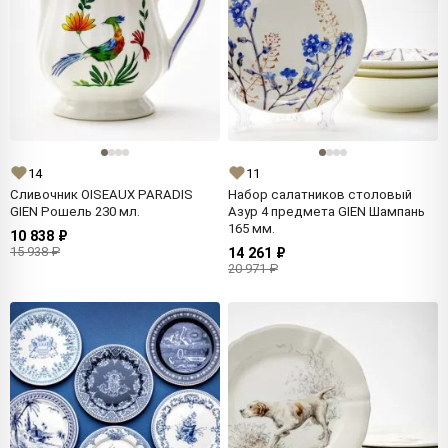
14
11
Сливочник OISEAUX PARADIS
Набор салатников столовый
GIEN Рошель 230 мл.
Азур 4 предмета GIEN Шампань
165 мм.
10 838 ₽
15 938 ₽
14 261 ₽
20 971 ₽