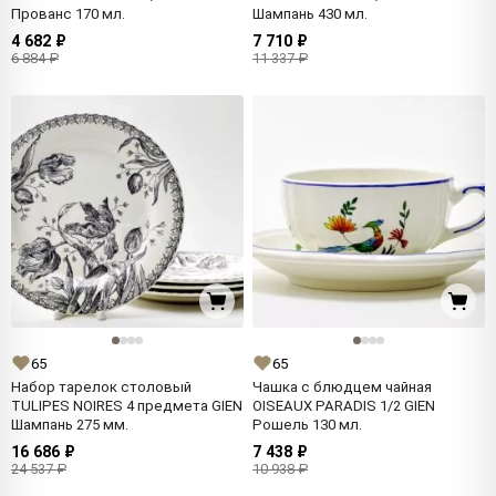
Прованс 170 мл.
Шампань 430 мл.
4 682 ₽
7 710 ₽
6 884 ₽
11 337 ₽
65
65
Набор тарелок столовый
Чашка с блюдцем чайная
TULIPES NOIRES 4 предмета GIEN
OISEAUX PARADIS 1/2 GIEN
Шампань 275 мм.
Рошель 130 мл.
16 686 ₽
7 438 ₽
24 537 ₽
10 938 ₽