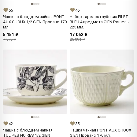
56
46
Чашка с блюдцем чайная PONT
Набор тарелок глубоких FILET
AUX CHOUX 1/2 GIEN Прованс 170
BLEU 4 предмета GIEN Рошель
мл.
225 мм.
5 151 ₽
17 062 ₽
7 575 ₽
25 091 ₽
42
35
Чашка с блюдцем чайная
Чашка чайная PONT AUX CHOUX
TULIPES NOIRES 1/2 GIEN
GIEN Прованс 170 мл.