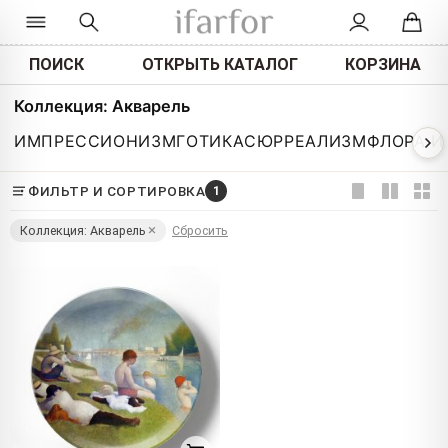
ПОИСК
ОТКРЫТЬ КАТАЛОГ
КОРЗИНА
Коллекция: Акварель
ИМПРЕССИОНИЗМ
ГОТИКА
СЮРРЕАЛИЗМ
ФЛОРА И
ФИЛЬТР И СОРТИРОВКА
1
Коллекция: Акварель
Сбросить