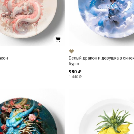
акон
Белый дракон и девушка в сине
бурю
980 ₽
1 440 ₽