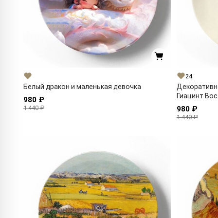
24
Белый дракон и маленькая девочка
Декоративн
Гиацинт Во
980 ₽
1 440 ₽
980 ₽
1 440 ₽