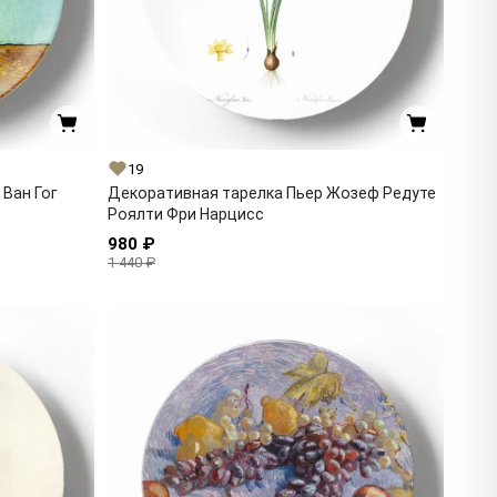
19
Ван Гог
Декоративная тарелка Пьер Жозеф Редуте
Роялти Фри Нарцисс
980 ₽
1 440 ₽