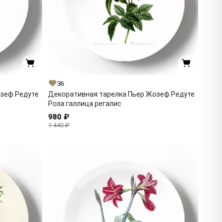
36
озеф Редуте
Декоративная тарелка Пьер Жозеф Редуте
Роза галлица регалис
980 ₽
1 440 ₽