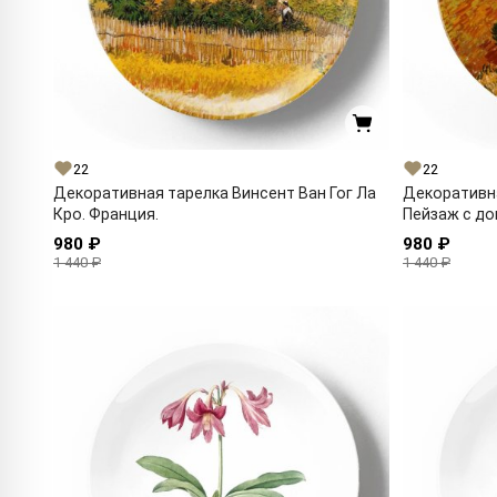
22
22
Декоративная тарелка Винсент Ван Гог Ла
Декоративна
Кро. Франция.
Пейзаж с до
980 ₽
980 ₽
1 440 ₽
1 440 ₽