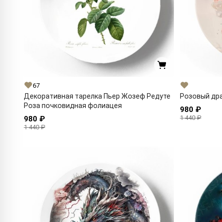
67
Декоративная тарелка Пьер Жозеф Редуте
Розовый др
Роза почковидная фолиацея
980 ₽
1 440 ₽
980 ₽
1 440 ₽