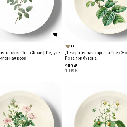
32
ая тарелка Пьер Жозеф Редуте
Декоративная тарелка Пьер Ж
мпонная роза
Роза три бутона
980 ₽
1 440 ₽