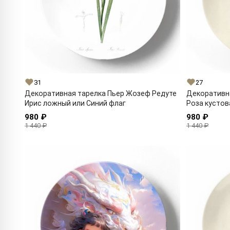
31
27
Декоративная тарелка Пьер Жозеф Редуте
Декоративн
Ирис ложный или Синий флаг
Роза кустов
980 ₽
980 ₽
1 440 ₽
1 440 ₽