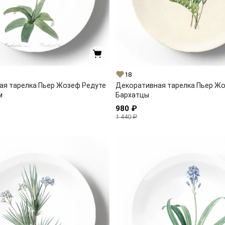
18
ая тарелка Пьер Жозеф Редуте
Декоративная тарелка Пьер Ж
м
Бархатцы
980 ₽
1 440 ₽