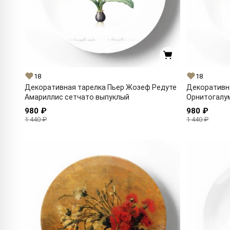
18
18
Декоративная тарелка Пьер Жозеф Редуте
Декоративн
Амариллис сетчато выпуклый
Орнитогалу
980 ₽
980 ₽
1 440 ₽
1 440 ₽