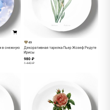
49
м в снежную
Декоративная тарелка Пьер Жозеф Редуте
Ирисы
980 ₽
1 440 ₽