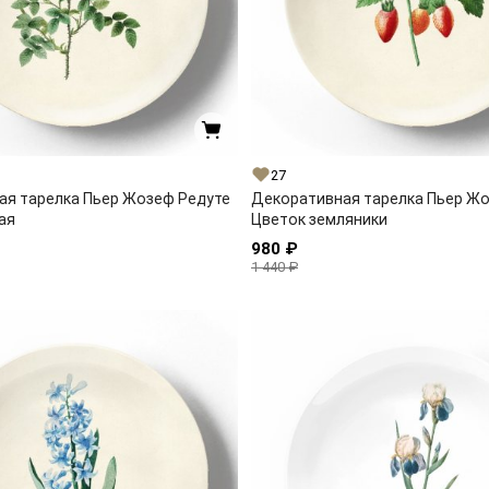
27
ая тарелка Пьер Жозеф Редуте
Декоративная тарелка Пьер Ж
ая
Цветок земляники
980 ₽
1 440 ₽