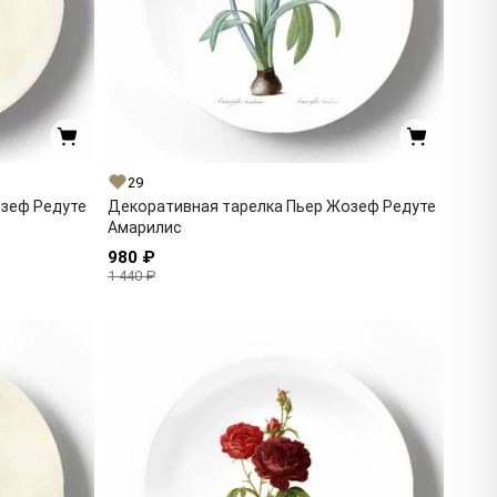
29
озеф Редуте
Декоративная тарелка Пьер Жозеф Редуте
Амарилис
980 ₽
1 440 ₽