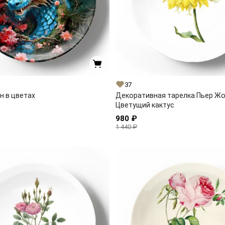
37
н в цветах
Декоративная тарелка Пьер Ж
Цветущий кактус
980 ₽
1 440 ₽