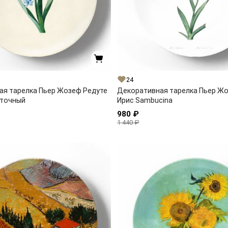
24
ая тарелка Пьер Жозеф Редуте
Декоративная тарелка Пьер Ж
сточный
Ирис Sambucina
980 ₽
1 440 ₽