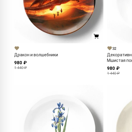
32
Дракон и волшебники
Декоративн
Мшистая по
980 ₽
1 440 ₽
980 ₽
1 440 ₽