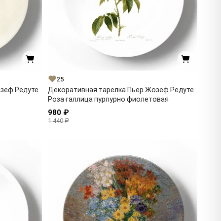
25
озеф Редуте
Декоративная тарелка Пьер Жозеф Редуте
Роза галлица пурпурно фиолетовая
980 ₽
1 440 ₽