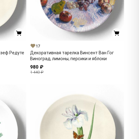
17
озеф Редуте
Декоративная тарелка Винсент Ван Гог
Виноград, лимоны, персики и яблоки
980 ₽
1 440 ₽