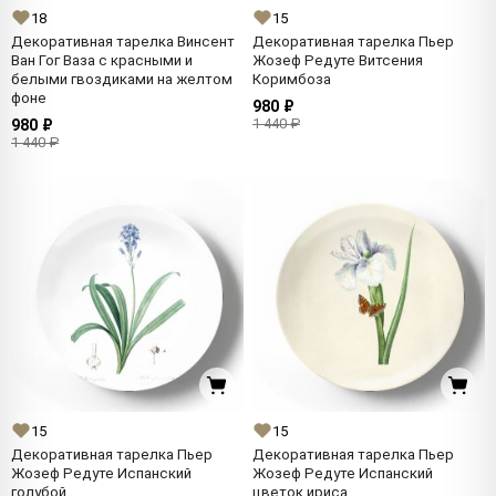
18
15
Декоративная тарелка Винсент
Декоративная тарелка Пьер
Ван Гог Ваза с красными и
Жозеф Редуте Витсения
белыми гвоздиками на желтом
Коримбоза
фоне
980 ₽
1 440 ₽
980 ₽
1 440 ₽
15
15
Декоративная тарелка Пьер
Декоративная тарелка Пьер
Жозеф Редуте Испанский
Жозеф Редуте Испанский
голубой
цветок ириса