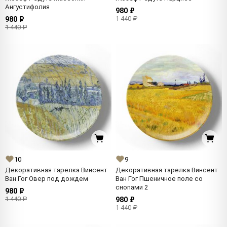
Ангустифолия
980 ₽
1 440 ₽
980 ₽
1 440 ₽
10
9
Декоративная тарелка Винсент
Декоративная тарелка Винсент
Ван Гог Овер под дождем
Ван Гог Пшеничное поле со
снопами 2
980 ₽
1 440 ₽
980 ₽
1 440 ₽