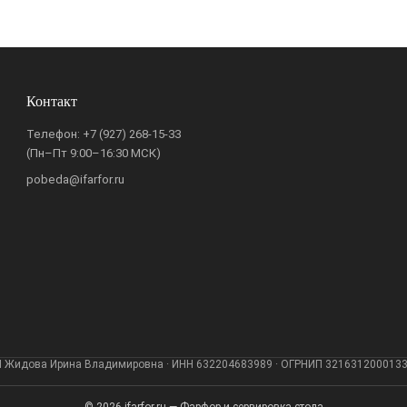
Контакт
Телефон:
+7 (927) 268-15-33
(Пн–Пт 9:00–16:30 МСК)
pobeda@ifarfor.ru
 Жидова Ирина Владимировна · ИНН 632204683989 · ОГРНИП 321631200013