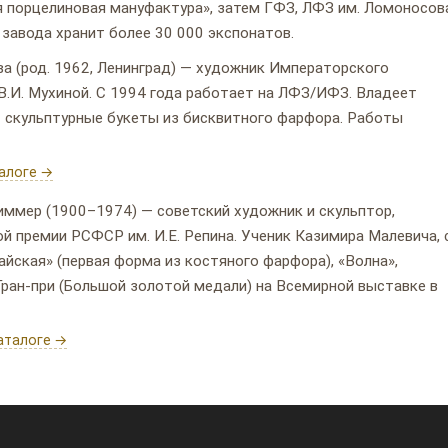
я порцелиновая мануфактура», затем ГФЗ, ЛФЗ им. Ломоносов
 завода хранит более 30 000 экспонатов.
 (род. 1962, Ленинград) — художник Императорского
В.И. Мухиной. С 1994 года работает на ЛФЗ/ИФЗ. Владеет
т скульптурные букеты из бисквитного фарфора. Работы
алоге →
ммер (1900–1974) — советский художник и скульптор,
 премии РСФСР им. И.Е. Репина. Ученик Казимира Малевича, 
йская» (первая форма из костяного фарфора), «Волна»,
Гран-при (Большой золотой медали) на Всемирной выставке в
аталоге →