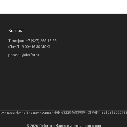
Контакт
Телефон:
+7 (927) 268-15-33
(Пн–Пт 9:00–16:30 МСК)
pobeda@ifarfor.ru
 Жидова Ирина Владимировна · ИНН 632204683989 · ОГРНИП 321631200013
© 2026 ifarfor.ru — Фарфор и сервировка стола