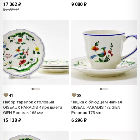
17 062 ₽
9 080 ₽
25 091 ₽
41
38
Набор тарелок столовый
Чашка с блюдцем чайная
OISEAUX PARADIS 4 предмета
OISEAU PARADIS 1/2 GIEN
GIEN Рошель 165 мм.
Рошель 175 мл.
15 138 ₽
6 296 ₽