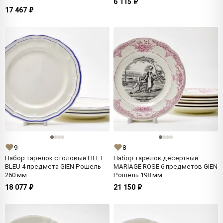
6 115 ₽
17 467 ₽
9
8
Набор тарелок столовый FILET
Набор тарелок десертный
BLEU 4 предмета GIEN Рошель
MARIAGE ROSE 6 предметов GIEN
260 мм.
Рошель 198 мм.
18 077 ₽
21 150 ₽