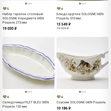
5
4
Набор тарелок столовый
Блюдо круглое SOLOGNE GIEN
SOLOGNE 4 предмета GIEN
Рошель 310 мм.
Рошель 273 мм.
13 549 ₽
19 925 ₽
19 030 ₽
4
4
Селедочница FILET BLEU GIEN
Соусник SOLOGNE GIEN Рошель
Рошель 132 мм.
10 186 ₽