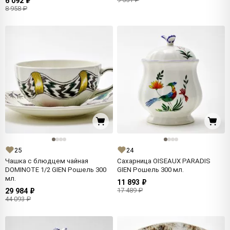
6 092 ₽
8 958 ₽
25
24
Чашка с блюдцем чайная
Сахарница OISEAUX PARADIS
DOMINOTE 1/2 GIEN Рошель 300
GIEN Рошель 300 мл.
мл.
11 893 ₽
17 489 ₽
29 984 ₽
44 093 ₽