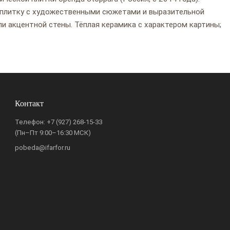
 плитку с художественными сюжетами и выразительной
ли акцентной стены. Тёплая керамика с характером картины;
Контакт
Телефон:
+7 (927) 268-15-33
(Пн–Пт 9:00–16:30 МСК)
pobeda@ifarfor.ru