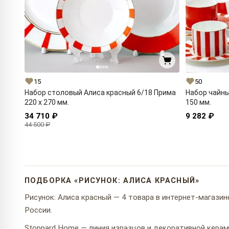
15
50
Набор столовый Алиса красный 6/18 Прима
Набор чайны
220 x 270 мм.
150 мм.
34 710 ₽
9 282 ₽
44 500 ₽
ПОДБОРКА «РИСУНОК: АЛИСА КРАСНЫЙ»
Рисунок: Алиса красный — 4 товара в интернет-магазине
России.
Stoppard Home — линия изразцов и декоративной керами