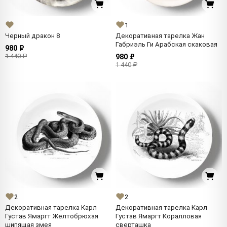
1
Черный дракон 8
Декоративная тарелка Жан
Габриэль Ги Арабская скаковая
980 ₽
1 440 ₽
980 ₽
1 440 ₽
2
2
Декоративная тарелка Карл
Декоративная тарелка Карл
Густав Ямаргт Желтобрюхая
Густав Ямаргт Коралловая
шипящая змея
сверташка