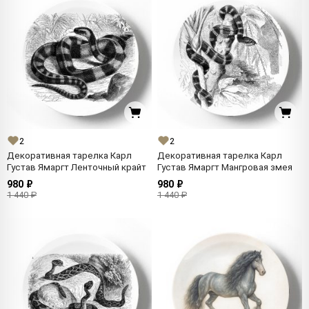
2
2
Декоративная тарелка Карл
Декоративная тарелка Карл
Густав Ямаргт Ленточный крайт
Густав Ямаргт Мангровая змея
980 ₽
980 ₽
1 440 ₽
1 440 ₽