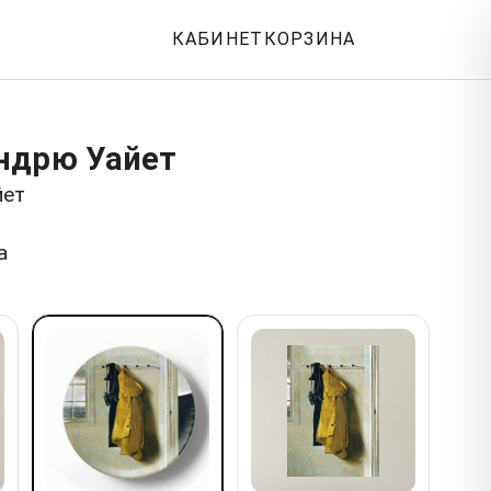
КАБИНЕТ
КОРЗИНА
ндрю Уайет
йет
а