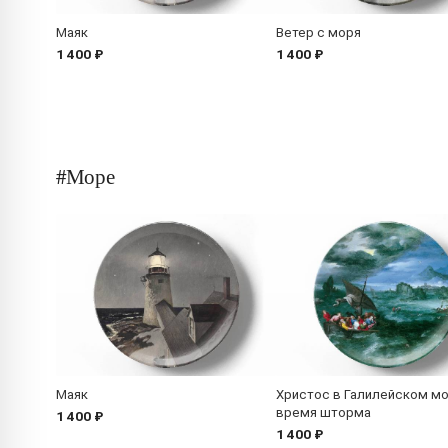
Маяк
Ветер с моря
1 400 ₽
1 400 ₽
#Море
Маяк
Христос в Галилейском м
время шторма
1 400 ₽
1 400 ₽