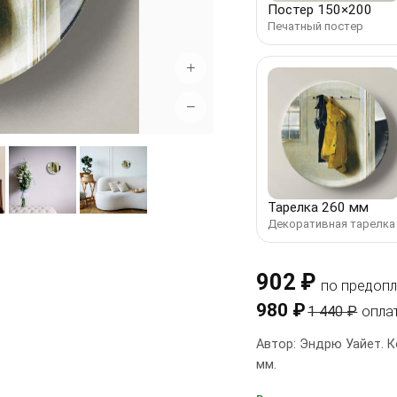
Постер 150×200
Печатный постер
+
−
Тарелка 260 мм
Декоративная тарелка
902 ₽
по предопл
980 ₽
1 440 ₽
опла
Автор: Эндрю Уайет. К
мм.