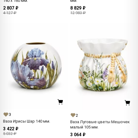
140 x 160 мм.
мм.
2 807 ₽
8 829 ₽
4 127 ₽
12 983 ₽
3
2
Ваза Ирисы Шар 140 мм.
Ваза Луговые цветы Мешочек
малый 105 мм.
3 422 ₽
5 032 ₽
3 064 ₽