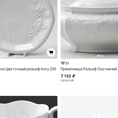
31
ое Цветочный рельеф Ivory 250
Пряничница Рельеф Охотничий 
7 152 ₽
10 517 ₽