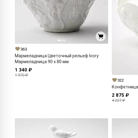
363
Мармеладница Цветочный рельеф Ivory
Мармеладница 90 x 80 мм.
1 340 ₽
1 970 ₽
322
Конфетница 
2 875 ₽
4 227 ₽