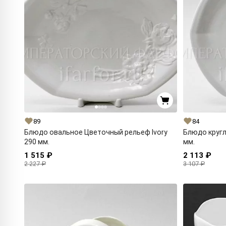
89
84
Блюдо овальное Цветочный рельеф Ivory
Блюдо кругл
290 мм.
мм.
1 515 ₽
2 113 ₽
2 227 ₽
3 107 ₽