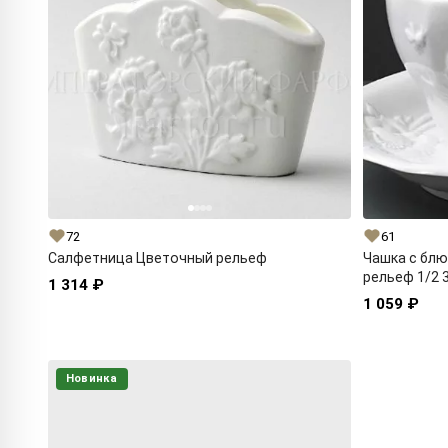
72
61
Салфетница Цветочный рельеф
Чашка с бл
рельеф 1/2 3
1 314 ₽
1 059 ₽
Новинка