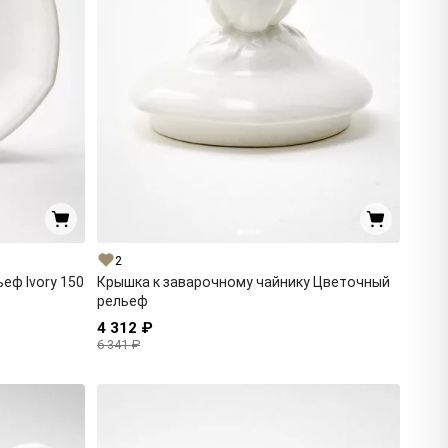
2
еф Ivory 150
Крышка к заварочному чайнику Цветочный
рельеф
4 312 ₽
6 341 ₽