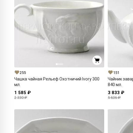
255
151
Чашка чайная Рельеф Охотничий Ivory 300
Чайник зава
мл.
840 мл.
1 585 ₽
3 833 ₽
2 330 ₽
5 636 ₽