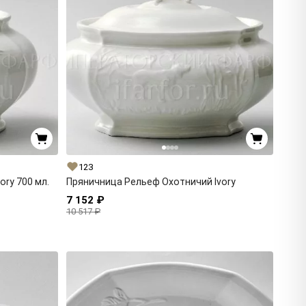
123
ry 700 мл.
Пряничница Рельеф Охотничий Ivory
7 152 ₽
10 517 ₽