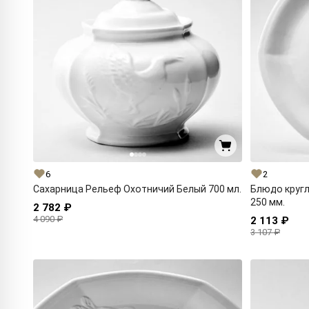
6
2
Сахарница Рельеф Охотничий Белый 700 мл.
Блюдо круг
250 мм.
2 782 ₽
4 090 ₽
2 113 ₽
3 107 ₽