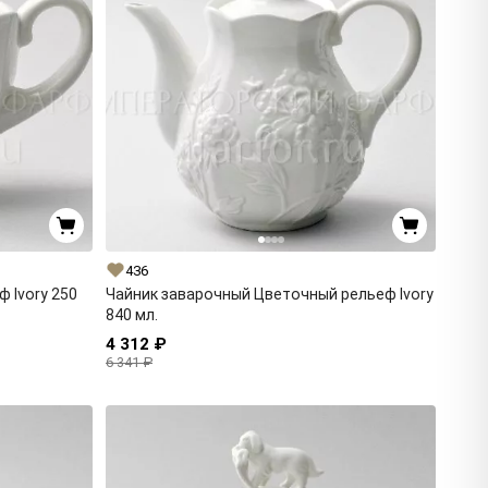
436
 Ivory 250
Чайник заварочный Цветочный рельеф Ivory
840 мл.
4 312 ₽
6 341 ₽