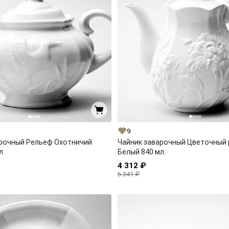
9
арочный Рельеф Охотничий
Чайник заварочный Цветочный
л.
Белый 840 мл.
4 312 ₽
6 341 ₽