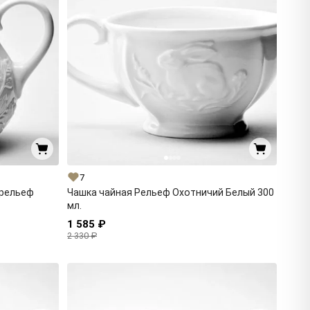
7
 рельеф
Чашка чайная Рельеф Охотничий Белый 300
мл.
1 585 ₽
2 330 ₽