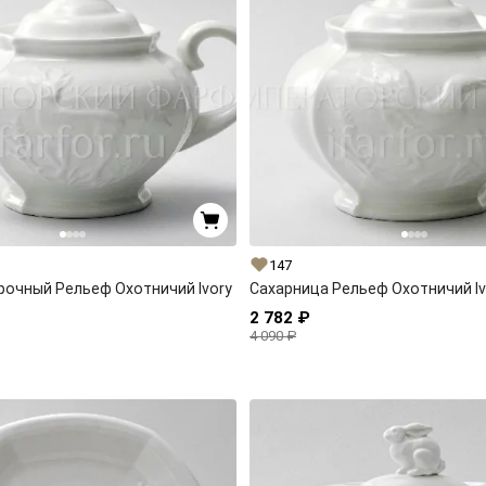
147
рочный Рельеф Охотничий Ivory
Сахарница Рельеф Охотничий Ivo
2 782 ₽
4 090 ₽