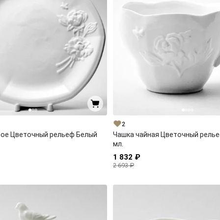
2
лое Цветочный рельеф Белый
Чашка чайная Цветочный релье
мл.
1 832 ₽
2 693 ₽