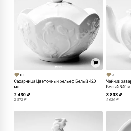
10
9
Сахарница Цветочный рельеф Белый 420
Чайник зав
мл.
Белый 840 м
2 430 ₽
3 833 ₽
3 573 ₽
5 636 ₽