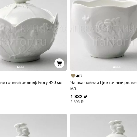
487
веточный рельеф Ivory 420 мл.
Чашка чайная Цветочный рельеф
мл.
1 832 ₽
2 693 ₽