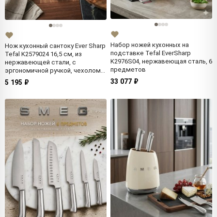
Набор ножей кухонных на
Нож кухонный сантоку Ever Sharp
подставке Tefal EverSharp
Tefal K2579024 16,5 см, из
K2976S04, нержавеющая сталь, 6
нержавеющей стали, с
предметов
эргономичной ручкой, чехолом
для затачивания и хранения
33 077 ₽
5 195 ₽