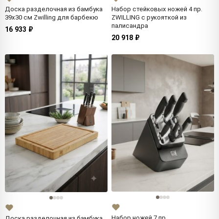
Доска разделочная из бамбука
Набор стейковых ножей 4 пр.
39х30 см Zwilling для барбекю
ZWILLING с рукояткой из
палисандра
16 933 ₽
20 918 ₽
Набор ножей 7 пр.,
Доска разделочная из бамбука