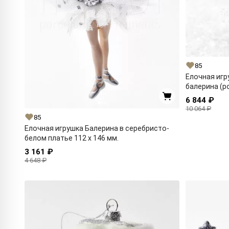
85
Елочная игр
балерина (ро
6 844 ₽
10 064 ₽
85
Елочная игрушка Балерина в серебристо-
белом платье 112 x 146 мм.
3 161 ₽
4 648 ₽