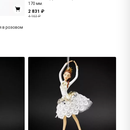
170 мм.
2 831 ₽
4 163 ₽
я в розовом