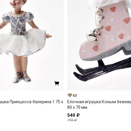
43
ушка Принцесса-балерина 1 75 x
Елочная игрушка Коньки бежев
80 x 70 мм.
540 ₽
793 ₽