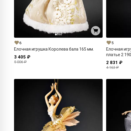
6
5
Елочная игрушка Королева бала 165 мм.
Елочная иг
платье 2 190
3 405 ₽
5 006 ₽
2 831 ₽
4 163 ₽