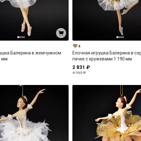
4
рушка Балерина в жемчужном
Елочная игрушка Балерина в с
 мм.
пачке с кружевами 1 190 мм.
2 831 ₽
4 163 ₽