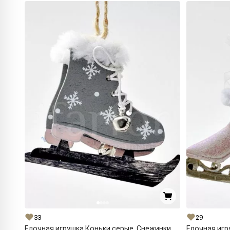
33
29
Елочная игрушка Коньки серые. Снежинки
Елочная игр