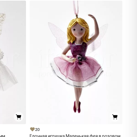
20
мм.
Елочная игрушка Маленькая фея в розовом