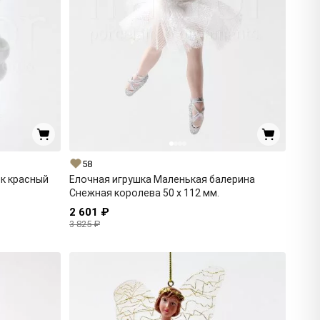
58
ек красный
Елочная игрушка Маленькая балерина
Снежная королева 50 x 112 мм.
2 601 ₽
3 825 ₽