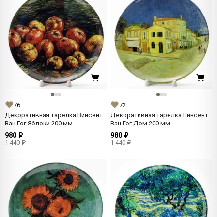
76
72
Декоративная тарелка Винсент
Декоративная тарелка Винсент
Ван Гог Яблоки 200 мм.
Ван Гог Дом 200 мм.
980 ₽
980 ₽
1 440 ₽
1 440 ₽