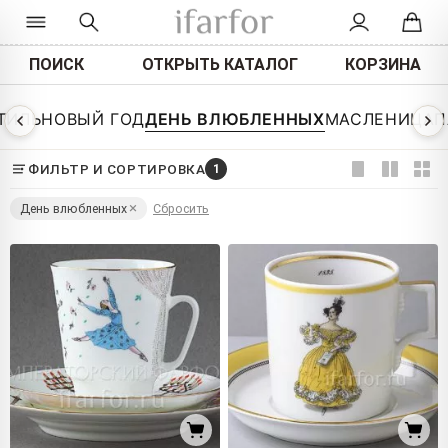
ПОИСК
ОТКРЫТЬ КАТАЛОГ
КОРЗИНА
ТИЛЬ
НОВЫЙ ГОД
ДЕНЬ ВЛЮБЛЕННЫХ
МАСЛЕНИЦА
П
ФИЛЬТР И СОРТИРОВКА
1
День влюбленных
Сбросить