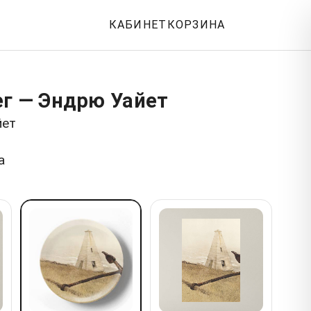
КАБИНЕТ
КОРЗИНА
ег — Эндрю Уайет
йет
а