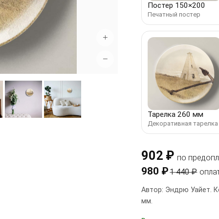
Постер 150×200
Печатный постер
+
−
Тарелка 260 мм
Декоративная тарелка
902 ₽
по предопл
980 ₽
1 440 ₽
опла
Автор: Эндрю Уайет. К
мм.