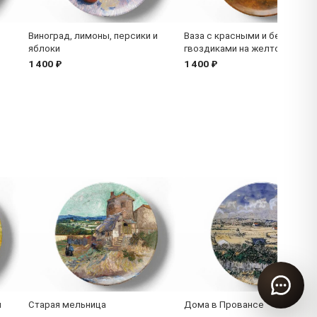
Виноград, лимоны, персики и
Ваза с красными и белыми
яблоки
гвоздиками на желтом фоне
1 400 ₽
1 400 ₽
и
Старая мельница
Дома в Провансе