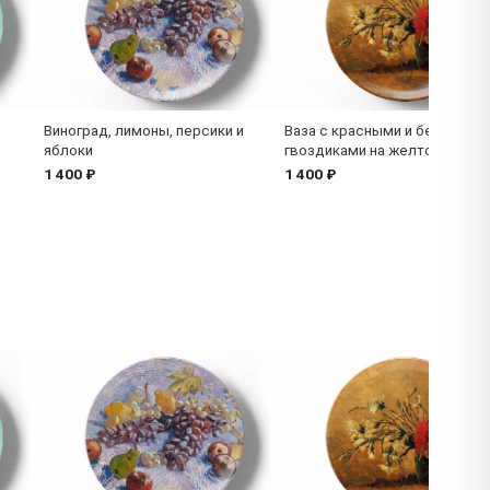
Виноград, лимоны, персики и
Ваза с красными и белыми
яблоки
гвоздиками на желтом фоне
1 400 ₽
1 400 ₽