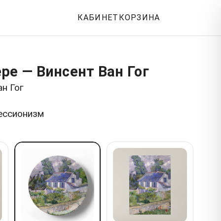
КАБИНЕТ
КОРЗИНА
ре — Винсент Ван Гог
ан Гог
ессионизм