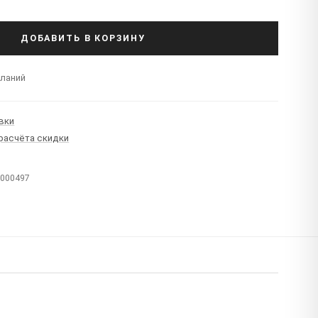
ДОБАВИТЬ В КОРЗИНУ
еланий
вки
 расчёта скидки
T000497