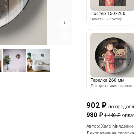
Постер 150×200
Печатный постер
+
−
Тарелка 260 мм
Декоративная тарелка
902 ₽
по предопл
980 ₽
1 440 ₽
опла
Автор: Хаяо Миядзаки.
Декоративная тарелка