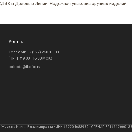
ДЭК и Деловые Линии. Надёжная упаковка хрупких изделий.
Контакт
Телефон:
+7 (927) 268-15-33
(Пн–Пт 9:00–16:30 МСК)
pobeda@ifarfor.ru
 Жидова Ирина Владимировна · ИНН 632204683989 · ОГРНИП 321631200013