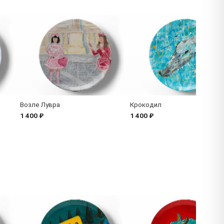
Возле Лувра
Крокодил
1 400 ₽
1 400 ₽