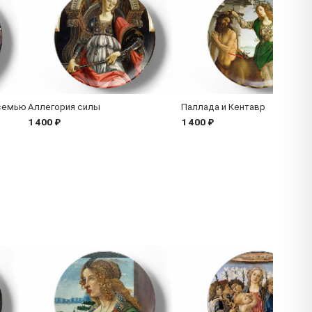
осемью
Аллегория силы
Паллада и Кентавр
1 400 ₽
1 400 ₽