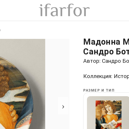
а
Мадонна М
Сандро Бо
Автор: Сандро Б
Коллекция: Исто
РАЗМЕР И ТИП
›