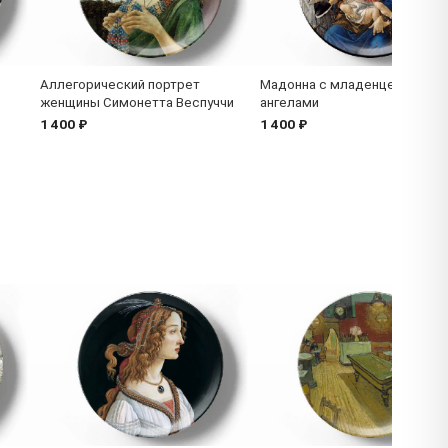
Аллегорический портрет
Мадонна с младенцем и вос
женщины Симонетта Веспуччи
ангелами
1 400 ₽
1 400 ₽