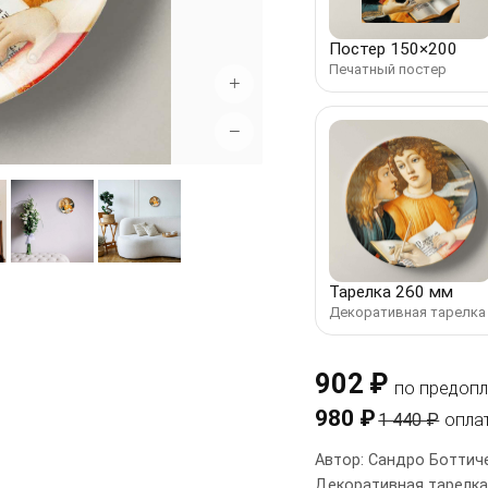
Постер 150×200
Печатный постер
+
−
Тарелка 260 мм
Декоративная тарелка
902 ₽
по предопл
980 ₽
1 440 ₽
опла
Автор: Сандро Боттиче
Декоративная тарелка