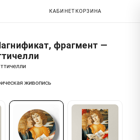
КАБИНЕТ
КОРЗИНА
агнификат, фрагмент —
ттичелли
оттичелли
рическая живопись