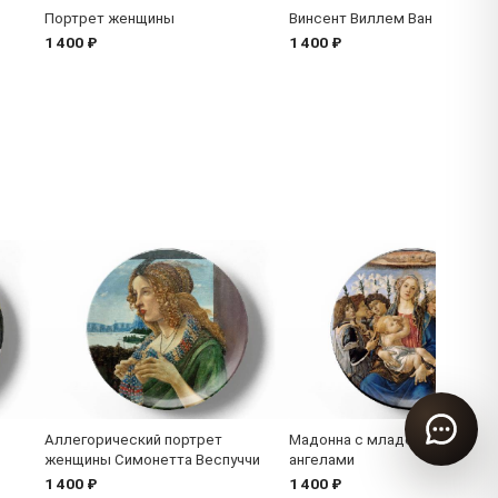
Портрет женщины
Винсент Виллем Ван Гог
1 400 ₽
1 400 ₽
Аллегорический портрет
Мадонна с младенцем и вос
женщины Симонетта Веспуччи
ангелами
1 400 ₽
1 400 ₽