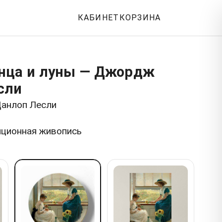
КАБИНЕТ
КОРЗИНА
нца и луны — Джордж
сли
анлоп Лесли
иционная живопись