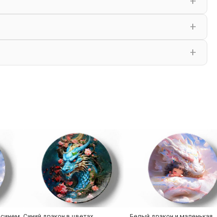
 синем
Синий дракон в цветах
Белый дракон и маленькая