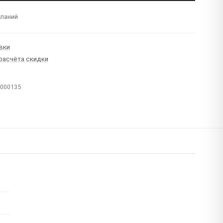
еланий
вки
 расчёта скидки
T000135