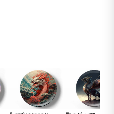
Розовый дракон в саду
Шипастый дракон