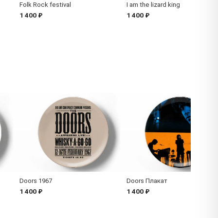
Folk Rock festival
I am the lizard king
1 400 ₽
1 400 ₽
Doors 1967
Doors Плакат
1 400 ₽
1 400 ₽