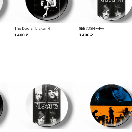
The Doors Плакат 4
8EB7D8H-wFw
1 400 ₽
1 400 ₽