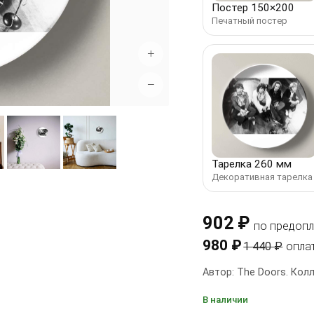
Постер 150×200
Печатный постер
+
−
Тарелка 260 мм
Декоративная тарелка
902 ₽
по предопл
980 ₽
1 440 ₽
опла
Автор: The Doors. Кол
В наличии