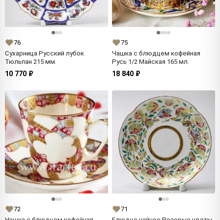
76
75
Сухарница Русский лубок
Чашка с блюдцем кофейная
Тюльпан 215 мм.
Русь 1/2 Майская 165 мл.
10 770 ₽
18 840 ₽
72
71
Чашка с блюдцем кофейная
Блюдце чайное Розовые цветы