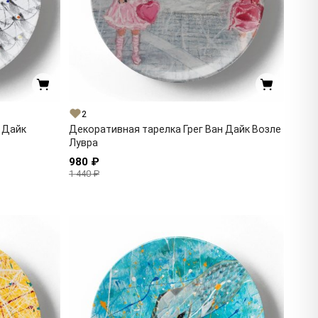
2
 Дайк
Декоративная тарелка Грег Ван Дайк Возле
Лувра
980 ₽
1 440 ₽