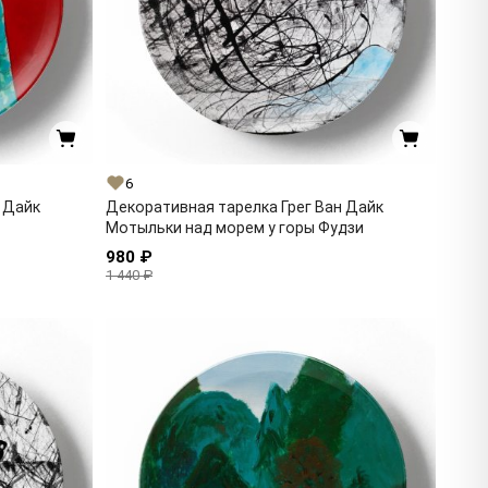
6
 Дайк
Декоративная тарелка Грег Ван Дайк
Мотыльки над морем у горы Фудзи
980 ₽
1 440 ₽