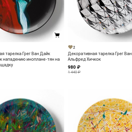
2
я тарелка Грег Ван Дайк
Декоративная тарелка Грег Ван
к нападению иноплане-тян на
Альфред Хичкок
ощадку
980 ₽
1 440 ₽