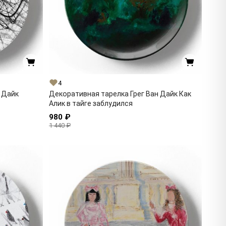
4
 Дайк
Декоративная тарелка Грег Ван Дайк Как
Алик в тайге заблудился
980 ₽
1 440 ₽