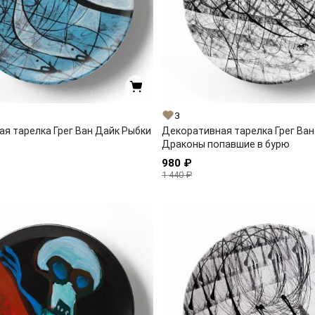
3
я тарелка Грег Ван Дайк Рыбки
Декоративная тарелка Грег Ван
Драконы попавшие в бурю
980 ₽
1 440 ₽