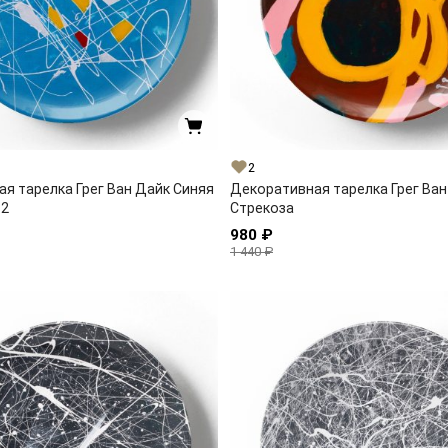
2
я тарелка Грег Ван Дайк Синяя
Декоративная тарелка Грег Ван
 2
Стрекоза
980 ₽
1 440 ₽