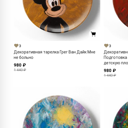
3
3
Декоративная тарелка Грег Ван Дайк Мне
Декоративна
не больно
Подготовка 
детскую пл
980 ₽
1 440 ₽
980 ₽
1 440 ₽