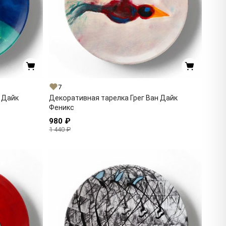
7
 Дайк
Декоративная тарелка Грег Ван Дайк
Феникс
980 ₽
1 440 ₽