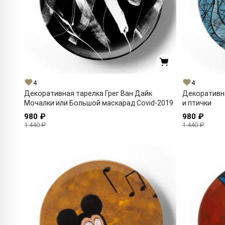
4
4
Декоративная тарелка Грег Ван Дайк
Декоративна
Мочалки или Большой маскарад Covid-2019
и птички
980 ₽
980 ₽
1 440 ₽
1 440 ₽