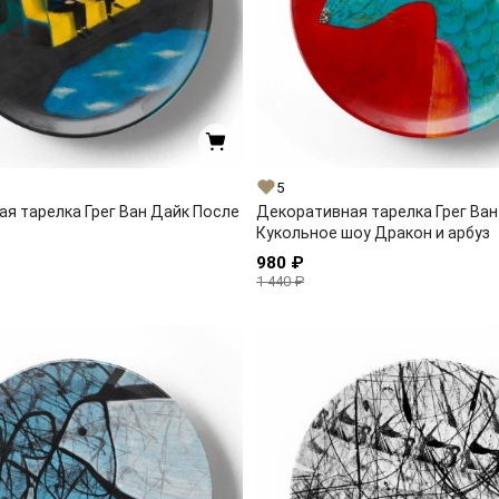
5
я тарелка Грег Ван Дайк После
Декоративная тарелка Грег Ван
Кукольное шоу Дракон и арбуз
980 ₽
1 440 ₽