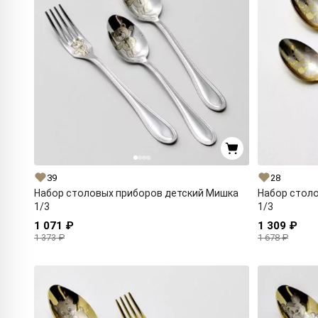
39
28
Набор столовых приборов детский Мишка
Набор столо
1/3
1/3
1 071 ₽
1 309 ₽
1 373 ₽
1 678 ₽