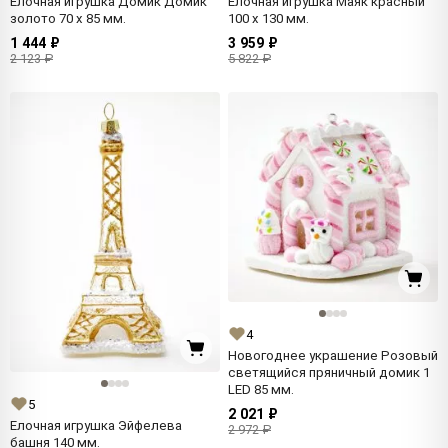
Елочная игрушка Домик Домик
Елочная игрушка Маяк красный
золото 70 x 85 мм.
100 x 130 мм.
1 444 ₽
3 959 ₽
2 123 ₽
5 822 ₽
4
Новогоднее украшение Розовый
светящийся пряничный домик 1
LED 85 мм.
5
2 021 ₽
Елочная игрушка Эйфелева
2 972 ₽
башня 140 мм.