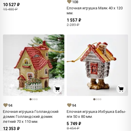
108
10 527 ₽
Елочная игрушка Маяк 40 x 120
15 480 ₽
мм.
1 557 ₽
2 289 ₽
94
94
Елочная игрушка Голландский
Елочная игрушка Избушка Бабы-
домик Голландский домик
яги 50 x 80 мм.
летний 70 x 110 мм.
5 749 ₽
8 454 ₽
12 353 ₽