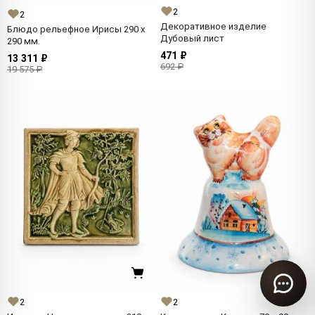
2
2
Декоративное изделие
Блюдо рельефное Ирисы 290 x
Дубовый лист
290 мм.
471 ₽
13 311 ₽
692 ₽
19 575 ₽
2
2