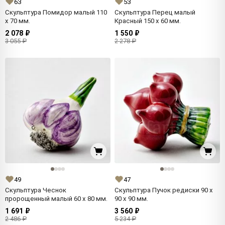
63
53
Скульптура Помидор малый 110
Скульптура Перец малый
x 70 мм.
Красный 150 x 60 мм.
2 078 ₽
1 550 ₽
3 055 ₽
2 278 ₽
49
47
Скульптура Чеснок
Скульптура Пучок редиски 90 x
пророщенный малый 60 x 80 мм.
90 x 90 мм.
1 691 ₽
3 560 ₽
2 486 ₽
5 234 ₽