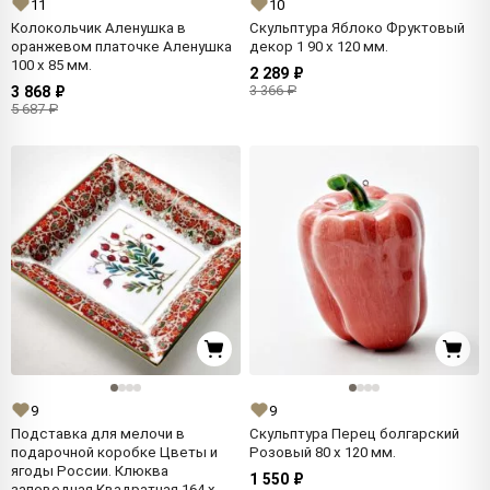
11
10
Колокольчик Аленушка в
Скульптура Яблоко Фруктовый
оранжевом платочке Аленушка
декор 1 90 x 120 мм.
100 x 85 мм.
2 289 ₽
3 366 ₽
3 868 ₽
5 687 ₽
9
9
Подставка для мелочи в
Скульптура Перец болгарский
подарочной коробке Цветы и
Розовый 80 x 120 мм.
ягоды России. Клюква
1 550 ₽
заповедная Квадратная 164 x