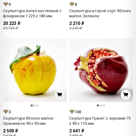
9
8
Скульптура Ангел настенный с
Скульптура второй сорт Яблоко
фонариком 1 225 x 180 мм.
малое Зеленое
20 223 ₽
2 210 ₽
29 739 ₽
3 249 ₽
3
108
Скульптура Яблоко малое
Скульптура Гранат с зернами 75
Оранжевое 90 x 95 мм.
x 90 x 110 мм.
2 500 ₽
2 641 ₽
3 676 ₽
3 883 ₽