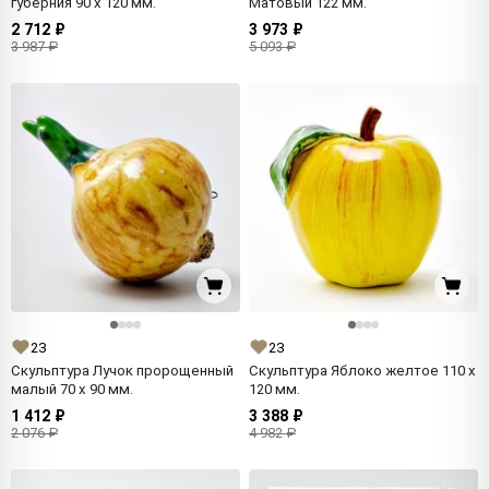
губерния 90 x 120 мм.
Матовый 122 мм.
2 712 ₽
3 973 ₽
3 987 ₽
5 093 ₽
23
23
Скульптура Лучок пророщенный
Скульптура Яблоко желтое 110 x
малый 70 x 90 мм.
120 мм.
1 412 ₽
3 388 ₽
2 076 ₽
4 982 ₽