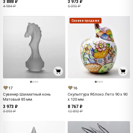
3 888 ₽
3 973 ₽
4 984 ₽
5 093 ₽
Снова в продаже
17
16
Сувенир Шахматный конь
Скульптура Яблоко Лето 90 x 90
Матовый 85 мм.
x 120 мм.
3 973 ₽
8 767 ₽
5 093 ₽
12 892 ₽