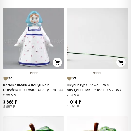
29
27
Колокольчик Аленушка в
Скульптура Ромашка с
голубом платочке Аленушка 100
опущенными лепестками 35 x
x 85 мм.
210 мм.
3 868 ₽
1 014 ₽
5 687 ₽
1 491 ₽