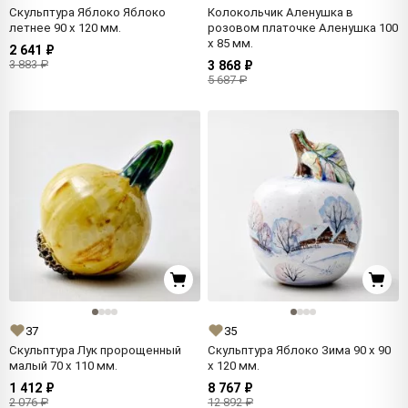
Скульптура Яблоко Яблоко
Колокольчик Аленушка в
летнее 90 x 120 мм.
розовом платочке Аленушка 100
x 85 мм.
2 641 ₽
3 883 ₽
3 868 ₽
5 687 ₽
37
35
Скульптура Лук пророщенный
Скульптура Яблоко Зима 90 x 90
малый 70 x 110 мм.
x 120 мм.
1 412 ₽
8 767 ₽
2 076 ₽
12 892 ₽