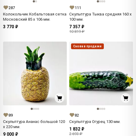
287
111
Колокольчик Кобальтовая сетка
Скульптура Тыква средняя 160 x
Московский 85 x 106 мм.
100 мм.
3 770 ₽
7 357 ₽
10 819 ₽
Снова в продаже
89
82
Скульптура Ананас большой 120
Скульптура Огурец 130 мм.
x 220 мм.
1 832 ₽
2 693 ₽
9 000 ₽