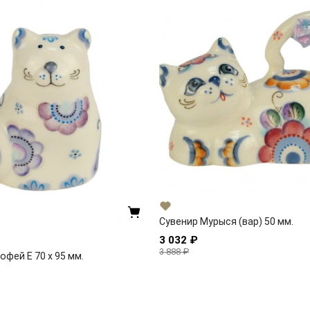
Сувенир Мурыся (вар) 50 мм.
3 032 ₽
3 888 ₽
офей Е 70 x 95 мм.