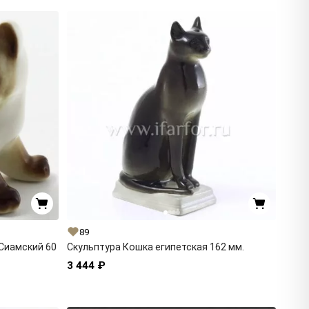
89
Сиамский 60
Скульптура Кошка египетская 162 мм.
3 444 ₽