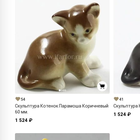
54
41
Скульптура Котенок Парамоша Коричневый
Скульптура 
60 мм.
1 524 ₽
1 524 ₽