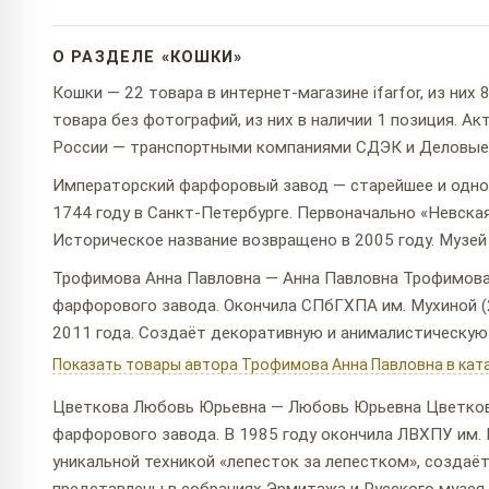
О РАЗДЕЛЕ «КОШКИ»
Кошки — 22 товара в интернет-магазине ifarfor, из них 
товара без фотографий, из них в наличии 1 позиция. А
России — транспортными компаниями СДЭК и Деловые
Императорский фарфоровый завод — старейшее и одно 
1744 году в Санкт-Петербурге. Первоначально «Невска
Историческое название возвращено в 2005 году. Музей
Трофимова Анна Павловна — Анна Павловна Трофимова 
фарфорового завода. Окончила СПбГХПА им. Мухиной (2
2011 года. Создаёт декоративную и анималистическую 
Показать товары автора Трофимова Анна Павловна в кат
Цветкова Любовь Юрьевна — Любовь Юрьевна Цветкова
фарфорового завода. В 1985 году окончила ЛВХПУ им. 
уникальной техникой «лепесток за лепестком», создаё
представлены в собраниях Эрмитажа и Русского музея.