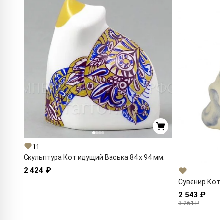
11
Скульптура Кот идущий Васька 84 x 94 мм.
2 424 ₽
Сувенир Кот
2 543 ₽
3 261 ₽