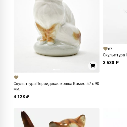
67
Скульптура 
3 530 ₽
Скульптура Персидская кошка Камео 57 x 90
мм.
4 128 ₽