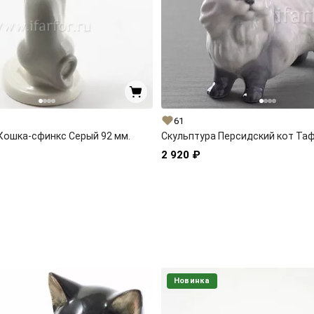
61
Кошка-сфинкс Серый 92 мм.
Скульптура Персидский кот Таф
2 920 ₽
Новинка