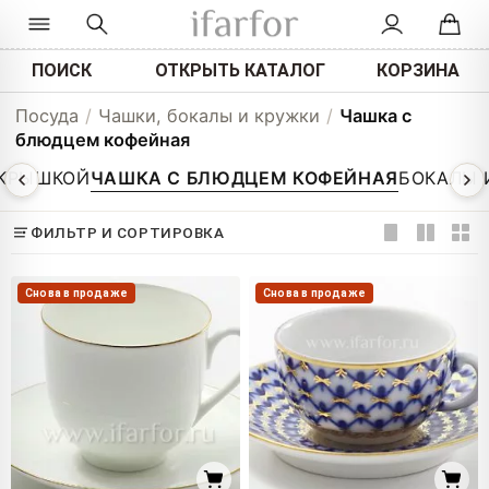
ПОИСК
ОТКРЫТЬ КАТАЛОГ
КОРЗИНА
Посуда
/
Чашки, бокалы и кружки
/
Чашка с
блюдцем кофейная
 КРЫШКОЙ
ЧАШКА С БЛЮДЦЕМ КОФЕЙНАЯ
БОКАЛЫ 
ФИЛЬТР И СОРТИРОВКА
Снова в продаже
Снова в продаже