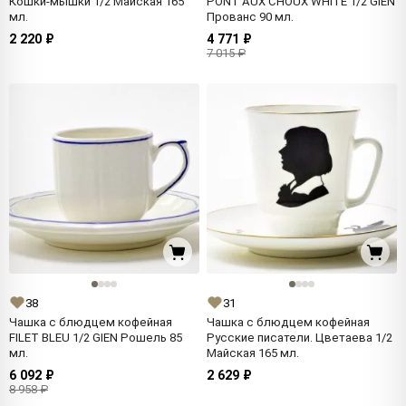
Кошки-мышки 1/2 Майская 165
PONT AUX CHOUX WHITE 1/2 GIEN
мл.
Прованс 90 мл.
2 220 ₽
4 771 ₽
7 015 ₽
38
31
Чашка с блюдцем кофейная
Чашка с блюдцем кофейная
FILET BLEU 1/2 GIEN Рошель 85
Русские писатели. Цветаева 1/2
мл.
Майская 165 мл.
6 092 ₽
2 629 ₽
8 958 ₽