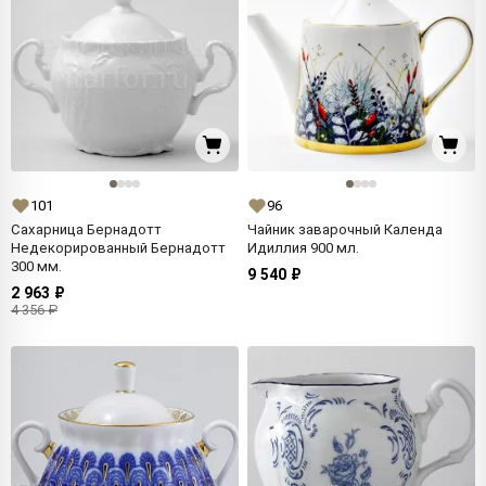
101
96
Сахарница Бернадотт
Чайник заварочный Календа
Недекорированный Бернадотт
Идиллия 900 мл.
300 мм.
9 540 ₽
2 963 ₽
4 356 ₽