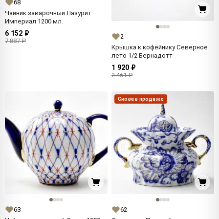
68
Чайник заварочный Лазурит
Империал 1200 мл.
6 152 ₽
2
7 887 ₽
Крышка к кофейнику Северное
лето 1/2 Бернадотт
1 920 ₽
2 461 ₽
Снова в продаже
63
62