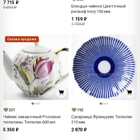
7 715 ₽
Блюдце чайное Цветочный
9 890 ₽
рельеф Ivory 150 мм.
1 159 ₽
1 704 ₽
Снова в продаже
201
192
Чайник заварочный Розовые
Сухарница Французик Тюльпан
тюльпаны Тюльпан 600 мл.
215 мм.
5 350 ₽
2 870 ₽