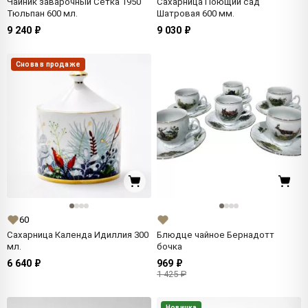
Чайник заварочный Сетка 1950
Сахарница Поющий сад
Тюльпан 600 мл.
Шатровая 600 мм.
9 240 ₽
9 030 ₽
Снова в продаже
60
Сахарница Календа Идиллия 300
Блюдце чайное Бернадотт
мл.
бочка
6 640 ₽
969 ₽
1 425 ₽
Новинка