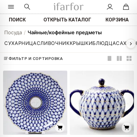
ПОИСК
ОТКРЫТЬ КАТАЛОГ
КОРЗИНА
Посуда
/
Чайные/кофейные предметы
СУХАРНИЦА
СЛИВОЧНИК
КРЫШКИ
БЛЮДЦА
САХАР
ФИЛЬТР И СОРТИРОВКА