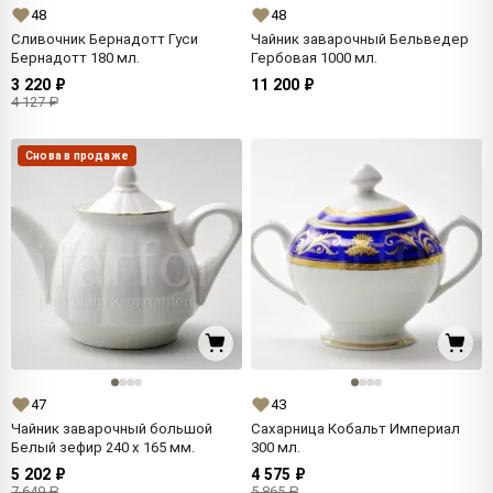
48
48
Сливочник Бернадотт Гуси
Чайник заварочный Бельведер
Бернадотт 180 мл.
Гербовая 1000 мл.
3 220 ₽
11 200 ₽
4 127 ₽
Снова в продаже
47
43
Чайник заварочный большой
Сахарница Кобальт Империал
Белый зефир 240 x 165 мм.
300 мл.
5 202 ₽
4 575 ₽
7 649 ₽
5 865 ₽