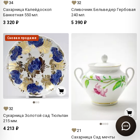
34
32
Сахарница Калейдоскоп
Сливочник Бельведер Гербовая
Банкетная 550 мл.
240 мл.
3 320 ₽
5 390 ₽
Снова в продаже
32
Сухарница Золотой сад Тюльпан
215 мм.
4 213 ₽
21
Сахарница Сад мечты