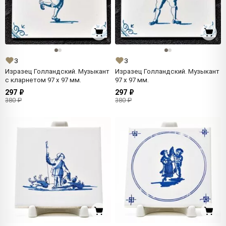
3
3
Изразец Голландский. Музыкант
Изразец Голландский. Музыкант
с кларнетом 97 x 97 мм.
97 x 97 мм.
297 ₽
297 ₽
380 ₽
380 ₽