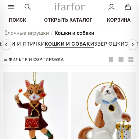
ПОИСК
ОТКРЫТЬ КАТАЛОГ
КОРЗИНА
Ёлочные игрушки
/
Кошки и собаки
РЫБКИ И ПТИЧКИ
КОШКИ И СОБАКИ
ЗВЕРЮШКИ
СКАЗ
ФИЛЬТР И СОРТИРОВКА