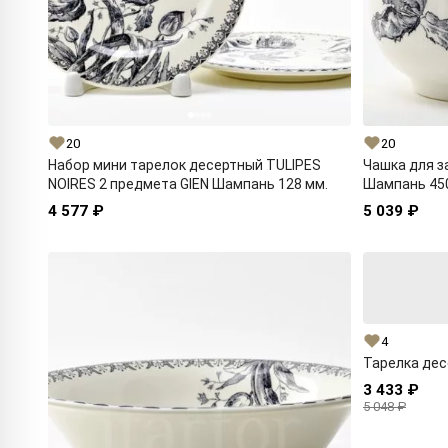
20
20
Набор мини тарелок десертный TULIPES
Чашка для з
NOIRES 2 предмета GIEN Шампань 128 мм.
Шампань 450
4 577 ₽
5 039 ₽
4
Тарелка дес
3 433 ₽
5 048 ₽