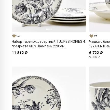
54
42
Набор тарелок десертный TULIPES NOIRES 4
Чашка с блю
предмета GIEN Шампань 220 мм.
1/2 GIEN Ша
11 812 ₽
6 722 ₽
9 885 ₽