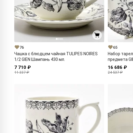
76
65
Чашка с блюдцем чайная TULIPES NOIRES
Набор тарел
1/2 GIEN Шампань 430 мл.
предмета GI
7 710 ₽
16 686 ₽
11 337 ₽
24 537 ₽