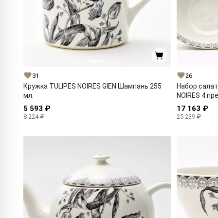
31
26
Кружка TULIPES NOIRES GIEN Шампань 255
Набор салат
мл.
NOIRES 4 пр
5 593 ₽
17 163 ₽
8 224 ₽
25 239 ₽