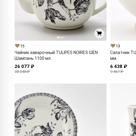
15
13
Чайник заварочный TULIPES NOIRES GIEN
Салатник TU
Шампань 1100 мл.
мм.
26 077 ₽
6 438 ₽
38 348 ₽
9 467 ₽