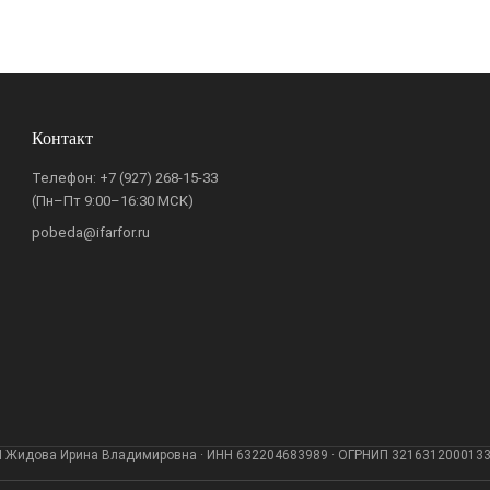
Контакт
Телефон:
+7 (927) 268-15-33
(Пн–Пт 9:00–16:30 МСК)
pobeda@ifarfor.ru
 Жидова Ирина Владимировна · ИНН 632204683989 · ОГРНИП 321631200013