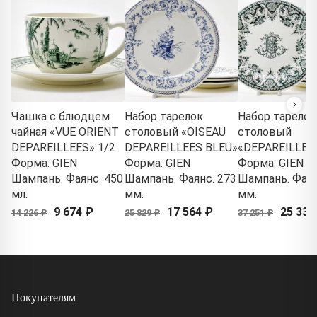
Чашка с блюдцем
Набор тарелок
Набор тарелок
чайная «VUE ORIENT
столовый «OISEAU
столовый
DEPAREILLEES» 1/2
DEPAREILLEES BLEU»
«DEPAREILLEE
Форма: GIEN
Форма: GIEN
Форма: GIEN
Шампань. Фаянс. 450
Шампань. Фаянс. 273
Шампань. Фаян
мл.
мм.
мм.
9 674 ₽
17 564 ₽
25 331
14 226 ₽
25 829 ₽
37 251 ₽
Покупателям