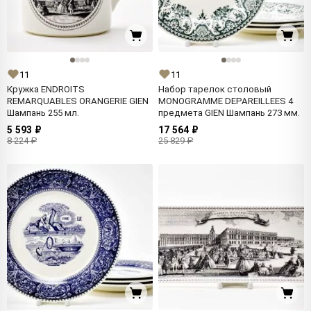
11
11
Кружка ENDROITS
Набор тарелок столовый
REMARQUABLES ORANGERIE GIEN
MONOGRAMME DEPAREILLEES 4
Шампань 255 мл.
предмета GIEN Шампань 273 мм.
5 593 ₽
17 564 ₽
8 224 ₽
25 829 ₽