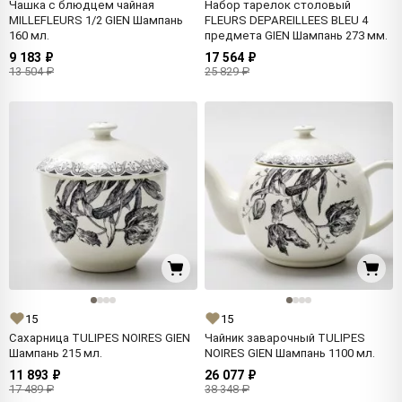
Чашка с блюдцем чайная
Набор тарелок столовый
MILLEFLEURS 1/2 GIEN Шампань
FLEURS DEPAREILLEES BLEU 4
160 мл.
предмета GIEN Шампань 273 мм.
9 183 ₽
17 564 ₽
13 504 ₽
25 829 ₽
15
15
Сахарница TULIPES NOIRES GIEN
Чайник заварочный TULIPES
Шампань 215 мл.
NOIRES GIEN Шампань 1100 мл.
11 893 ₽
26 077 ₽
17 489 ₽
38 348 ₽