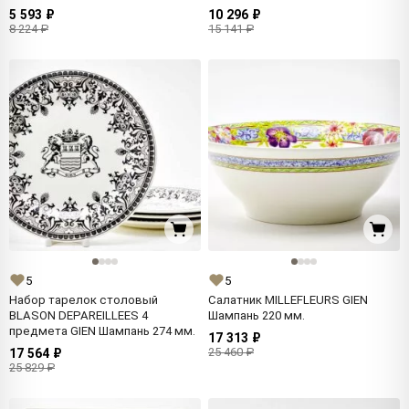
5 593 ₽
10 296 ₽
8 224 ₽
15 141 ₽
5
5
Набор тарелок столовый
Салатник MILLEFLEURS GIEN
BLASON DEPAREILLEES 4
Шампань 220 мм.
предмета GIEN Шампань 274 мм.
17 313 ₽
25 460 ₽
17 564 ₽
25 829 ₽