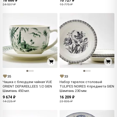
16 686 ₽
10 727 ₽
24 537 ₽
15 775 ₽
35
33
Чашка с блюдцем чайная VUE
Набор тарелок столовый
ORIENT DEPAREILLEES 1/2 GIEN
TULIPES NOIRES 4 предмета GIEN
Шампань 450 мл.
Шампань 230 мм.
9 674 ₽
16 209 ₽
14 226 ₽
23 836 ₽