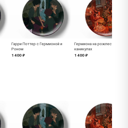
Гарри Поттер с Гермионой и
Гермиона на рожлественски
Роном
каникулах
1 400 ₽
1 400 ₽