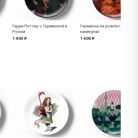
Гарри Поттер с Гермионой и
Гермиона на рожлественски
Роном
каникулах
1 400 ₽
1 400 ₽