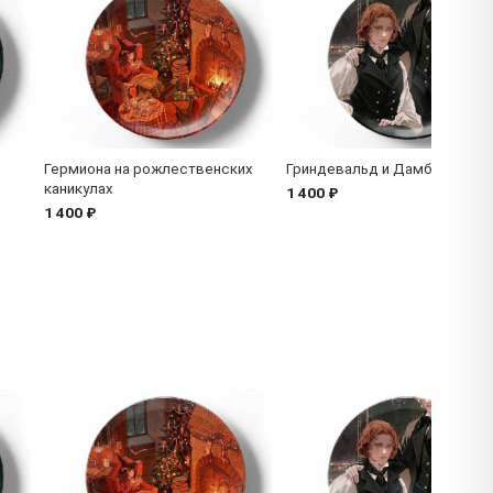
Гермиона на рожлественских
Гриндевальд и Дамблдор
каникулах
1 400 ₽
1 400 ₽