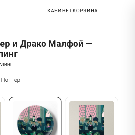
КАБИНЕТ
КОРЗИНА
тер и Драко Малфой —
линг
улинг
 Поттер