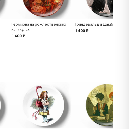
Гермиона на рожлественских
Гриндевальд и Дамблдор
каникулах
1 400 ₽
1 400 ₽