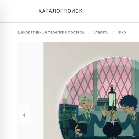
КАТАЛОГ
ПОИСК
Декоративные тарелки и постеры
/
Плакаты
/
Кино
‹