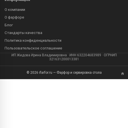
О компании
О фарфоре
Блог
Стандарты качества
Политика конфиденциальности
Пользовательское соглашение
ИП Жидова Ирина Владимировна · ИНН 632204683989 · ОГРНИП
321631200013381
© 2026 ifarfor.ru — Фарфор и сервировка стола
Собственное производство
Посуда
Чашки, бокалы и кружки
Бокалы из керамики
Кружки
Чашка без блюдца
Чашка с блюдцем и крышкой
Чашка с блюдцем кофейная