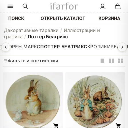
ПОИСК
ОТКРЫТЬ КАТАЛОГ
КОРЗИНА
Декоративные тарелки
/
Иллюстрации и
графика
/
Поттер Беатрикс
ГТ
ЛОРЕН МАРКС
ПОТТЕР БЕАТРИКС
КРОЛИКИ
РЕДУТ
ФИЛЬТР И СОРТИРОВКА