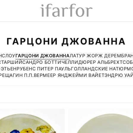
ГАРЦОНИ ДЖОВАННА
НСЛОУ
ГАРЦОНИ ДЖОВАННА
ЛАТУР ЖОРЖ ДЕ
РЕМБРАН
 СТАРШИЙ
САНДРО БОТТИЧЕЛЛИ
ДЮРЕР АЛЬБРЕХТ
СОБ
-ЭТЬЕН
РУБЕНС ПИТЕР ПАУЛЬ
ГОЛЛАНДСКИЕ НАТЮРМ
РЕЩАГИН П.П.
ВЕРМЕЕР ЯН
ДЖЕЙМИ ВАЙЕТ
ЭНДРЮ УА