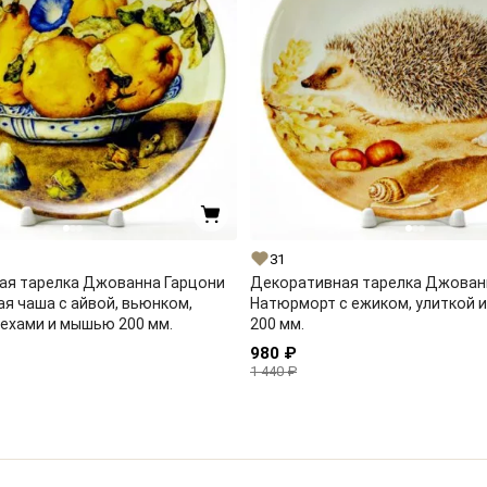
31
ая тарелка Джованна Гарцони
Декоративная тарелка Джован
я чаша с айвой, вьюнком,
Натюрморт с ежиком, улиткой 
ехами и мышью 200 мм.
200 мм.
980 ₽
1 440 ₽