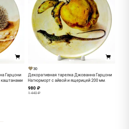
30
на Гарцони
Декоративная тарелка Джованна Гарцони
и каштанами
Натюрморт с айвой и ящерицей 200 мм.
980 ₽
1 440 ₽