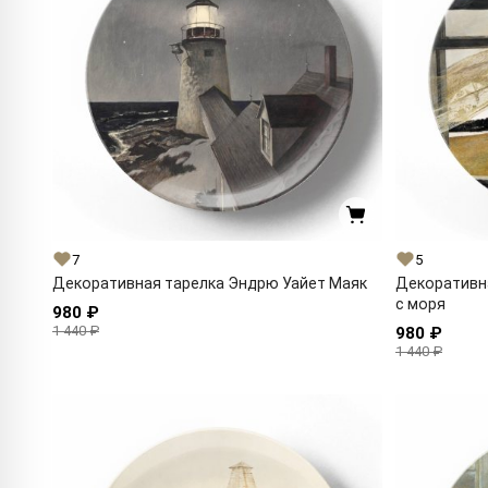
7
5
Декоративная тарелка Эндрю Уайет Маяк
Декоративн
с моря
980 ₽
1 440 ₽
980 ₽
1 440 ₽