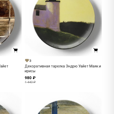
3
Уайет
Декоративная тарелка Эндрю Уайет Маяк и
ирисы
980 ₽
1 440 ₽