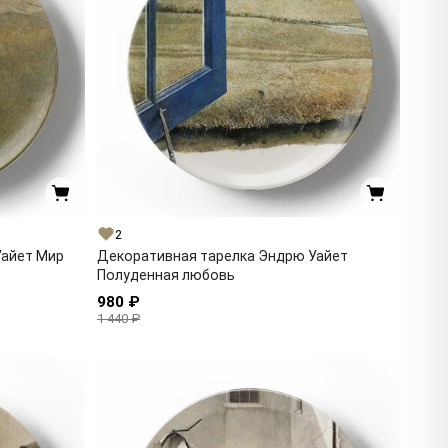
2
Уайет Мир
Декоративная тарелка Эндрю Уайет
Полуденная любовь
980 ₽
1 440 ₽