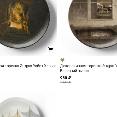
я тарелка Эндрю Уайет Хельга
Декоративная тарелка Эндрю 
Весенний выпас
980 ₽
1 440 ₽