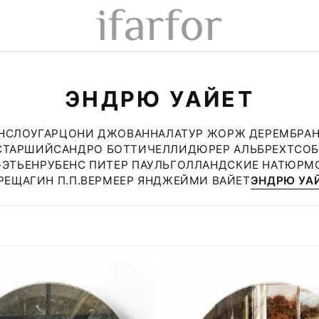
ЭНДРЮ УАЙЕТ
НСЛОУ
ГАРЦОНИ ДЖОВАННА
ЛАТУР ЖОРЖ ДЕ
РЕМБРАН
 СТАРШИЙ
САНДРО БОТТИЧЕЛЛИ
ДЮРЕР АЛЬБРЕХТ
СОБ
-ЭТЬЕН
РУБЕНС ПИТЕР ПАУЛЬ
ГОЛЛАНДСКИЕ НАТЮРМ
РЕЩАГИН П.П.
ВЕРМЕЕР ЯН
ДЖЕЙМИ ВАЙЕТ
ЭНДРЮ УА