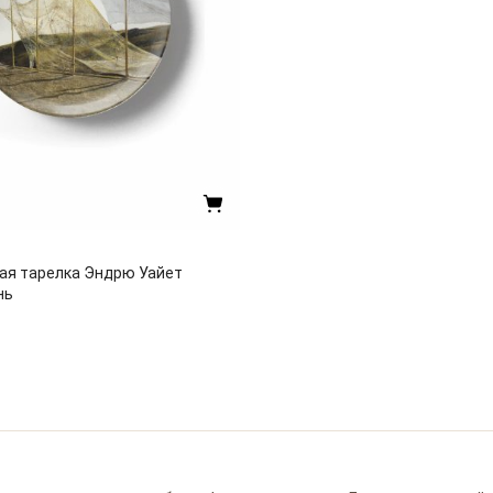
ая тарелка Эндрю Уайет
нь