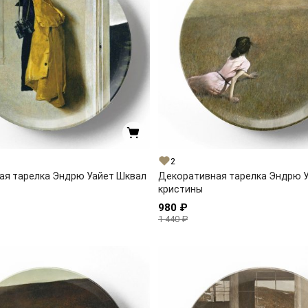
2
ая тарелка Эндрю Уайет Шквал
Декоративная тарелка Эндрю 
кристины
980 ₽
1 440 ₽