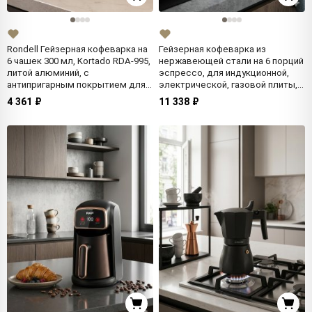
Rondell Гейзерная кофеварка на
Гейзерная кофеварка из
6 чашек 300 мл, Kortado RDA-995,
нержавеющей стали на 6 порций
литой алюминий, с
эспрессо, для индукционной,
антипригарным покрытием для
электрической, газовой плиты,
газовой плиты
объем 300 мл OBERHOF
4 361 ₽
11 338 ₽
Feuerberg KF-20