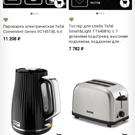
Тостер для хлеба Tefal
Пароварка электрическая Tefal
Smart&Light TT640810, с 7
Convenient Series VC145130, 6 л
уровнями подогрева, высоким
11 208 ₽
подъемом, поддоном для
крошек, 850 Вт, черный
7 782 ₽