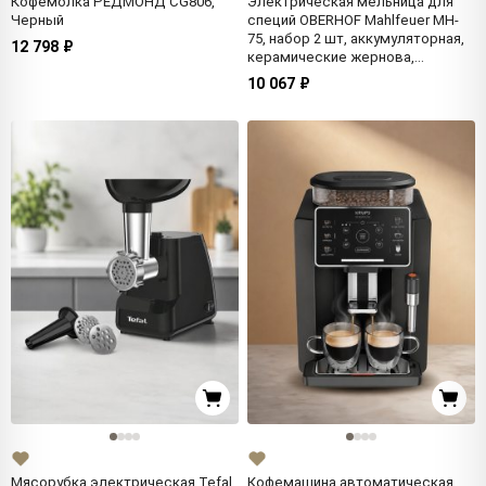
Кофемолка РЕДМОНД CG806,
Электрическая мельница для
Черный
специй OBERHOF Mahlfeuer MH-
75, набор 2 шт, аккумуляторная,
12 798 ₽
керамические жернова,
регулировка помола, LED-
10 067 ₽
подсветка, с зарядной
подставкой, электромельница
для соли и перца
Мясорубка электрическая Tefal
Кофемашина автоматическая