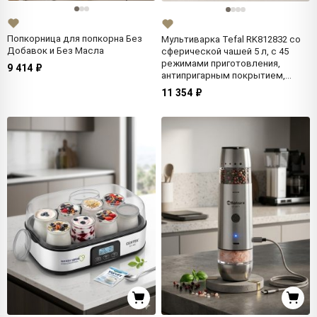
Попкорница для попкорна Без
Мультиварка Tefal RK812832 со
Добавок и Без Масла
сферической чашей 5 л, с 45
режимами приготовления,
9 414 ₽
антипригарным покрытием,
черная
11 354 ₽