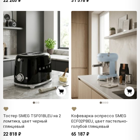
22 205 ₽
31 578 ₽
Тостер SMEG TSF01BLEU на 2
Кофеварка-эспрессо SMEG
ломтика, цвет черный
ECF02PBEU, цвет пастельно-
глянцевый
голубой глянцевый
22 818 ₽
65 187 ₽