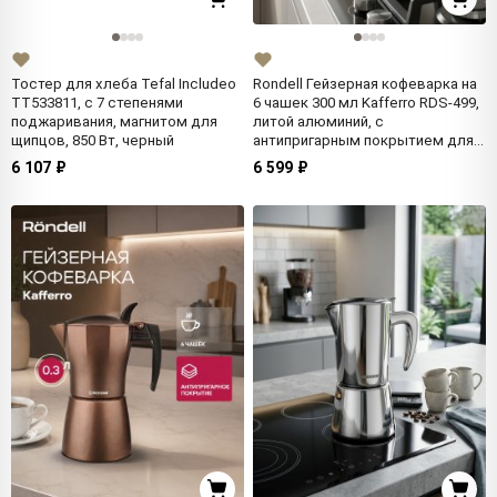
Тостер для хлеба Tefal Includeo
Rondell Гейзерная кофеварка на
TT533811, с 7 степенями
6 чашек 300 мл Kafferro RDS-499,
поджаривания, магнитом для
литой алюминий, с
щипцов, 850 Вт, черный
антипригарным покрытием для
газовой плиты
6 107 ₽
6 599 ₽