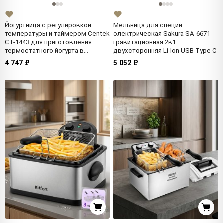
Йогуртница с регулировкой
Мельница для специй
температуры и таймером Centek
электрическая Sakura SA-6671
СТ-1443 для приготовления
гравитационная 2в1
термостатного йогурта в
двухсторонняя Li-Ion USB Type C
баночках
4 747 ₽
5 052 ₽