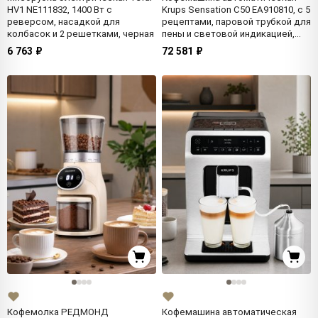
HV1 NE111832, 1400 Вт с
Krups Sensation C50 EA910810, с 5
реверсом, насадкой для
рецептами, паровой трубкой для
колбасок и 2 решетками, черная
пены и световой индикацией,
черная, Франция
6 763 ₽
72 581 ₽
Кофемолка РЕДМОНД
Кофемашина автоматическая