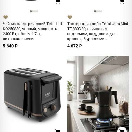
Чайник электрический Tefal Loft
Тостер для хлеба Tefal Ultra Mini
KO250830, черный, мощность
TT330D30, с высоким
2400 Вт, объем 1.7 л,
подъемом, поддоном для
автовыключение
крошек, 6 уровнями
поджаривания, 700 Вт
5 640 ₽
4 672 ₽