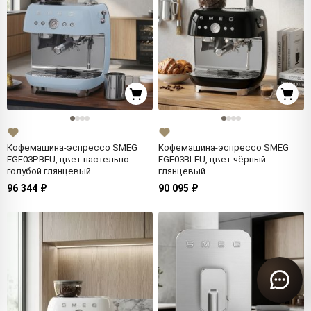
Кофемашина-эспрессо SMEG
Кофемашина-эспрессо SMEG
EGF03PBEU, цвет пастельно-
EGF03BLEU, цвет чёрный
голубой глянцевый
глянцевый
96 344 ₽
90 095 ₽