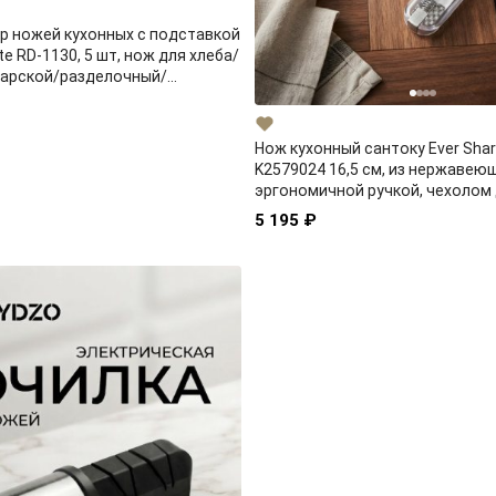
ор ножей кухонных с подставкой
te RD-1130, 5 шт, нож для хлеба/
арской/разделочный/
ный
Нож кухонный сантоку Ever Shar
K2579024 16,5 см, из нержавеющ
эргономичной ручкой, чехолом
затачивания и хранения
5 195 ₽