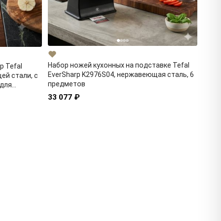
Набор ножей кухонных на подставке Tefal
p Tefal
EverSharp K2976S04, нержавеющая сталь, 6
ей стали, с
предметов
 для
33 077 ₽