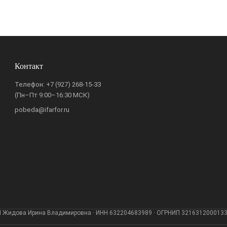
Контакт
Телефон:
+7 (927) 268-15-33
(Пн–Пт 9:00–16:30 МСК)
pobeda@ifarfor.ru
 Жидова Ирина Владимировна · ИНН 632204683989 · ОГРНИП 321631200013