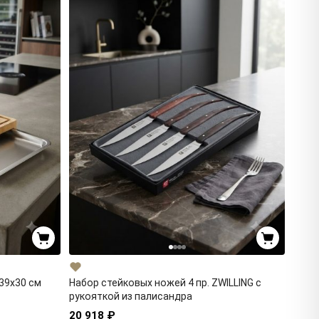
39х30 см
Набор стейковых ножей 4 пр. ZWILLING с
рукояткой из палисандра
20 918 ₽