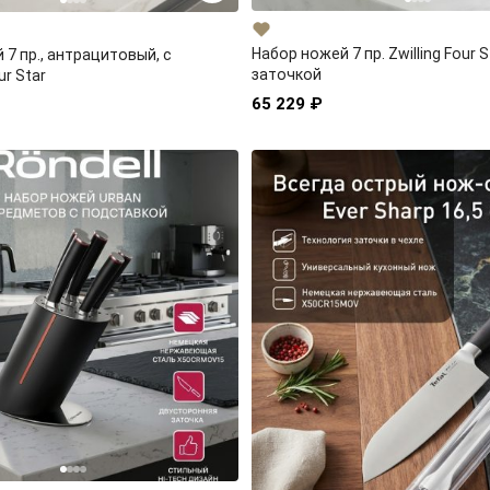
Набор ножей 7 пр. Zwilling Four S
 7 пр., антрацитовый, с
заточкой
r Star
65 229 ₽