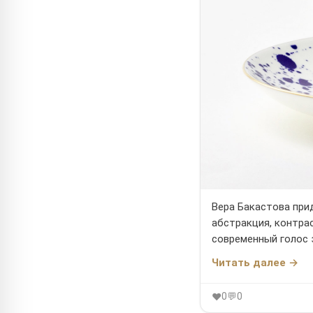
Вера Бакастова прид
абстракция, контра
современный голос 
Читать далее →
0
💬
0
♥