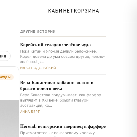
КАБИНЕТ
КОРЗИНА
ДРУГИЕ ИСТОРИИ
Корейский селадон: зелёное чудо
Пока Китай и Япония делили бело-синее,
ния
Корея довела до ума совсем другое, нежно-
зелёное.Цв…
ИЛЬЯ ПОДОЛЬСКИЙ
осуды
Вера Бакастова: кобальт, золото и
брызги нового века
Вера Бакастова придумывает, как фарфор
выглядит в XXI веке: брызги глазури,
абстракция, ко…
АННА БЕРГ
Herend: венгерский зверинец в фарфоре
Присмотритесь к венгерскому кролику