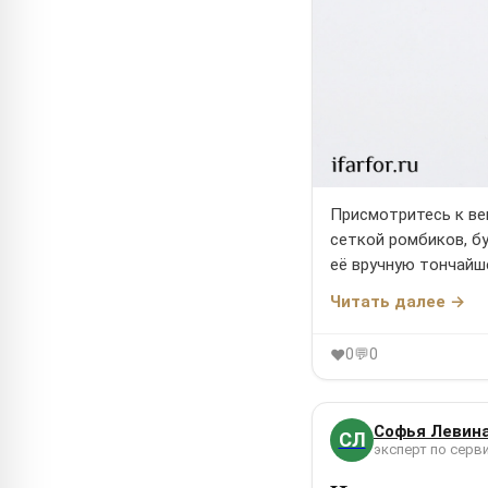
Присмотритесь к ве
сеткой ромбиков, бу
её вручную тончайш
Читать далее →
0
💬
0
♥
Софья Левин
СЛ
эксперт по серви