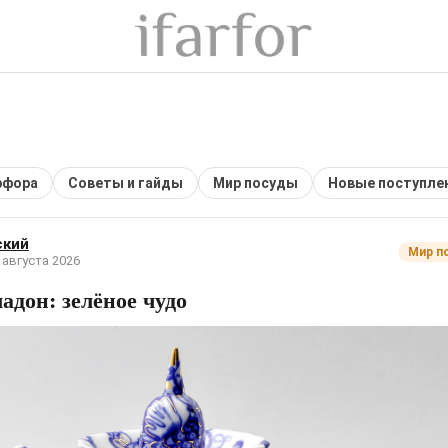
рфора
Советы и гайды
Мир посуды
Новые поступле
ский
Мир п
 августа 2026
адон: зелёное чудо