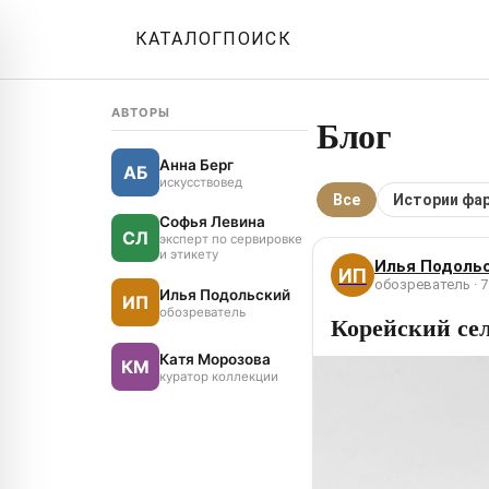
КАТАЛОГ
ПОИСК
АВТОРЫ
Блог
Анна Берг
АБ
искусствовед
Все
Истории фа
Софья Левина
СЛ
эксперт по сервировке
и этикету
Илья Подоль
ИП
обозреватель · 7
Илья Подольский
ИП
обозреватель
Корейский сел
Катя Морозова
КМ
куратор коллекции