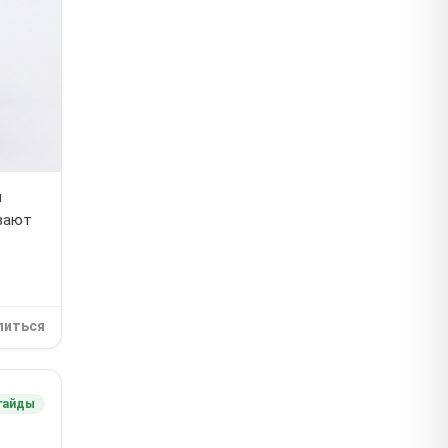
й
ывают
литься
гайды