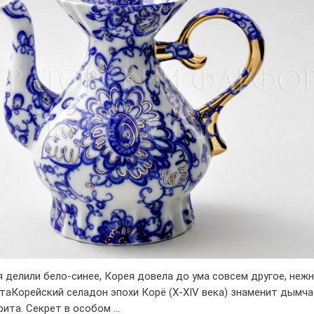
 делили бело-синее, Корея довела до ума совсем другое, нежн
таКорейский селадон эпохи Корё (X-XIV века) знаменит дымч
рита. Секрет в особом …