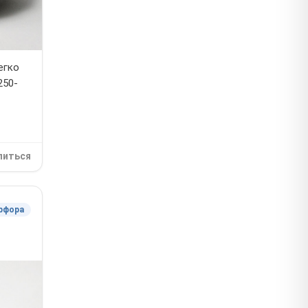
егко
250-
литься
рфора