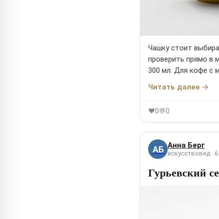
Чашку стоит выбират
проверить прямо в 
300 мл. Для кофе с 
Читать далее →
0
💬
0
♥
Анна Берг
АБ
искусствовед · 6
Гурьевский се