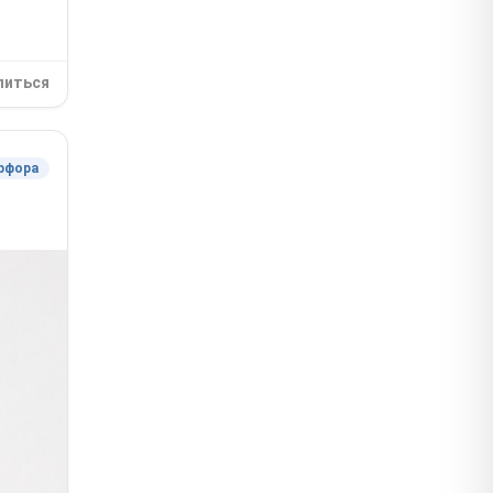
литься
рфора