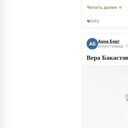
Читать далее →
0
💬
0
♥
Анна Берг
АБ
искусствовед · 7
Вера Бакастов