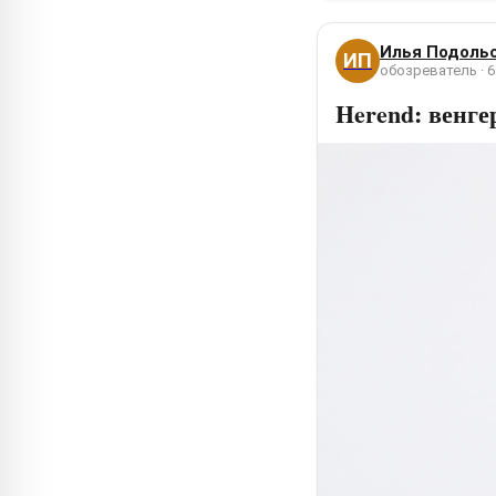
Илья Подоль
ИП
обозреватель · 6
Herend: венге