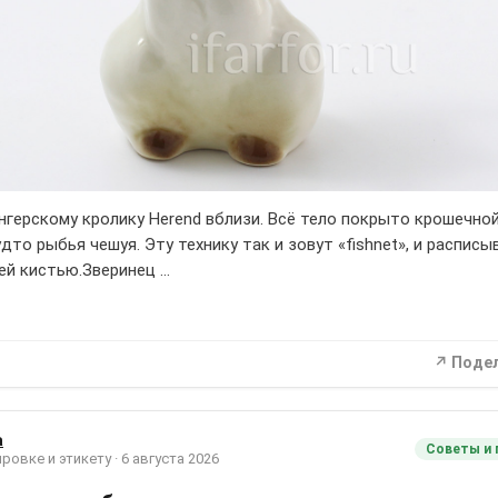
нгерскому кролику Herend вблизи. Всё тело покрыто крошечно
дто рыбья чешуя. Эту технику так и зовут «fishnet», и распис
ей кистью.Зверинец …
↗ Поде
а
Советы и 
ровке и этикету · 6 августа 2026